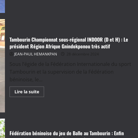
Sport
Tambourin
en
Afrique
:
Le
Togo,
un
model
Tambourin Championnat sous-régional INDOOR (D et H) : Le
à
suivre
président Région Afrique Gnindokponou très actif
JEAN-PAUL HEMANKPAN
28 décembre 2024
Sous l’égide de la Fédération Internationale du sport
Tambourin et la supervision de la Fédération
béninoise, le...
En
Lire la suite
savoir
plus
sur
Tambourin
Championnat
sous-
régional
INDOOR
(D
Fédération béninoise du jeu de Balle au Tambourin : Enfin
et