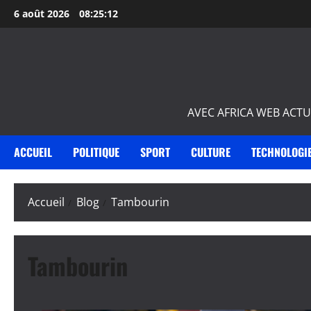
Aller
6 août 2026
08:25:13
au
contenu
AVEC AFRICA WEB ACTU
ACCUEIL
POLITIQUE
SPORT
CULTURE
TECHNOLOGI
Accueil
Blog
Tambourin
Tambourin