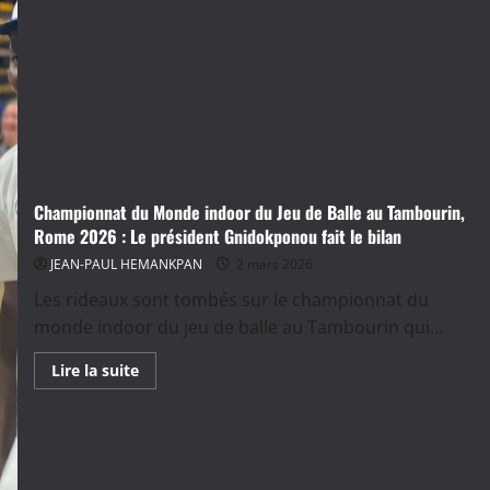
Championnat du Monde indoor du Jeu de Balle au Tambourin,
Rome 2026 : Le président Gnidokponou fait le bilan
JEAN-PAUL HEMANKPAN
2 mars 2026
Les rideaux sont tombés sur le championnat du
monde indoor du jeu de balle au Tambourin qui...
En
Lire la suite
savoir
plus
sur
Championnat
du
Monde
indoor