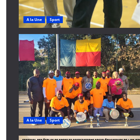
A la Une
Sport
A la Une
Sport