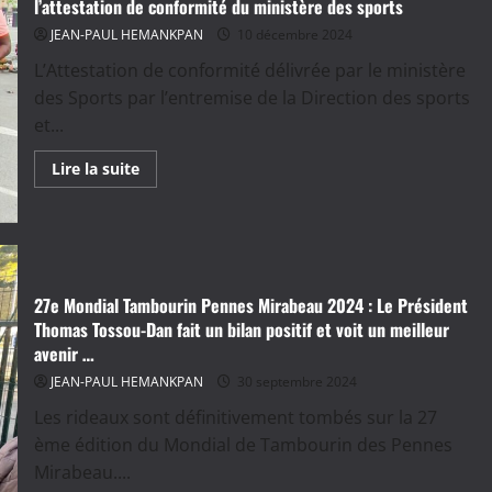
H)
l’attestation de conformité du ministère des sports
:
Le
JEAN-PAUL HEMANKPAN
10 décembre 2024
président
Région
L’Attestation de conformité délivrée par le ministère
Afrique
Gnindokponou
des Sports par l’entremise de la Direction des sports
très
et...
actif
En
Lire la suite
savoir
plus
sur
Fédération
béninoise
du
jeu
de
27e Mondial Tambourin Pennes Mirabeau 2024 : Le Président
Balle
au
Thomas Tossou-Dan fait un bilan positif et voit un meilleur
Tambourin
avenir …
:
Enfin
JEAN-PAUL HEMANKPAN
30 septembre 2024
l’attestation
de
conformité
Les rideaux sont définitivement tombés sur la 27
du
ème édition du Mondial de Tambourin des Pennes
ministère
des
Mirabeau....
sports