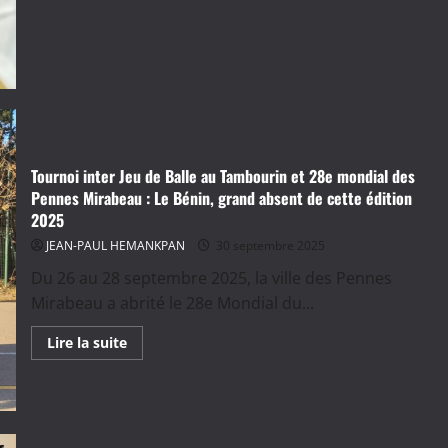
du
Jeu
de
Balle
au
Tambourin,
Rome
2026
:
Le
président
Gnidokponou
fait
Tournoi inter Jeu de Balle au Tambourin et 28e mondial des
le
Pennes Mirabeau : Le Bénin, grand absent de cette édition
bilan
2025
JEAN-PAUL HEMANKPAN
30 septembre 2025
Du 26 au 28 septembre 2025, la ville des Pennes
Mirabeau a abrité le 28e Mondial du...
En
Lire la suite
savoir
plus
sur
Tournoi
inter
Jeu
de