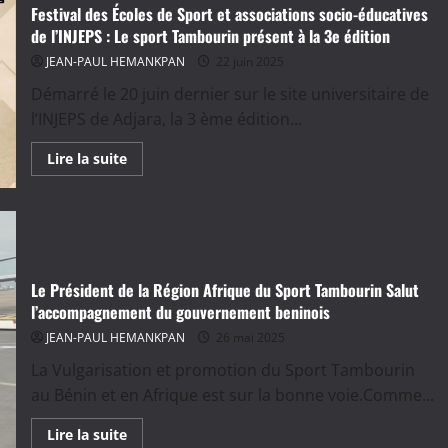
Balle
Festival des Écoles de Sport et associations socio-éducatives
au
Tambourin
de l’INJEPS : Le sport Tambourin présent à la 3e édition
et
28e
JEAN-PAUL HEMANKPAN
22 juin 2025
mondial
des
Démarré le 20 juin dernier sur le site universitaire de
Pennes
Mirabeau
l’INJEPS de Adjara, la 3 ème édition...
:
Le
En
Lire la suite
Bénin,
savoir
grand
plus
absent
sur
de
Festival
cette
des
édition
Écoles
2025
de
Sport
et
Le Président de la Région Afrique du Sport Tambourin Salut
associations
l’accompagnement du gouvernement beninois
socio-
éducatives
JEAN-PAUL HEMANKPAN
26 mai 2025
de
l’INJEPS
:
La Vulgarisation et promotion du Sport Tambourin
Le
au Bénin et en Afrique est sur la bonne voie.Comme...
sport
Tambourin
présent
En
Lire la suite
à
savoir