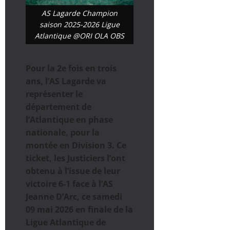
AS Lagarde Champion
saison 2025-2026 Ligue
Atlantique @ORI OLA OBS
Pour la 2e fois en trois
ans, l’AS Lagarde va
représenter le
département de
l’Atlantique en phase
nationale, pour la
montée en Division 3. Ce
ticket, les Justiciers l’ont
obtenu à l’issue de leur
victoire 6-1 face à l’AS
Jeanne D’Arc, ce samedi
09 mai 2026 en finale de la
Ligue Atlantique de