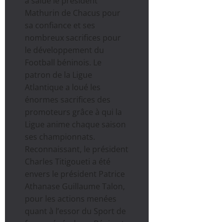
a salué le président
Mathurin de Chacus pour
sa confiance et ses
nombreux sacrifices pour
le développement du
Football béninois. Le
patron de la Ligue
Atlantique a loué les
énormes sacrifices des
promoteurs grâce à qui la
Ligue anime chaque saison
ses championnats.
Reconnaissant, le président
Charles Titigoueti a été
envers le président Patrice
Athanase Guillaume Talon,
pour les actions menées
quant à l’essor du Sport de