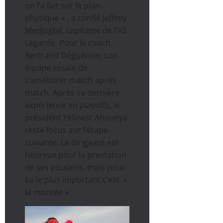
on l’a fait sur le plan
physique « , a confié Jeffrey
Medjogbé, capitaine de l’AS
Lagarde. Pour le coach
Bertrand Déguénon, son
équipe essaie de
s’améliorer match après
match. Après sa dernière
expérience en playoffs, le
président Yelinest Ahouéya
reste focus sur l’étape
suivante. Le dirigeant est
heureux pour la prestation
de ses poulains, mais pour
lui le plus important c’est »
la montée ».