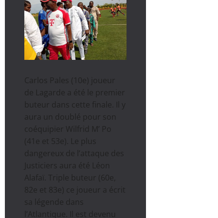
Carlos Pales (10e) joueur
de Lagarde a été le premier
buteur dans cette finale. Il y
aura un doublé pour son
coéquipier Wilfrid M’ Po
(41e et 53e). Le plus
dangereux de l’attaque des
Justiciers aura été Léon
Alafaï. Triple buteur (60e,
82e et 83e) ce joueur a écrit
sa légende dans
l’Atlantique. Il est devenu