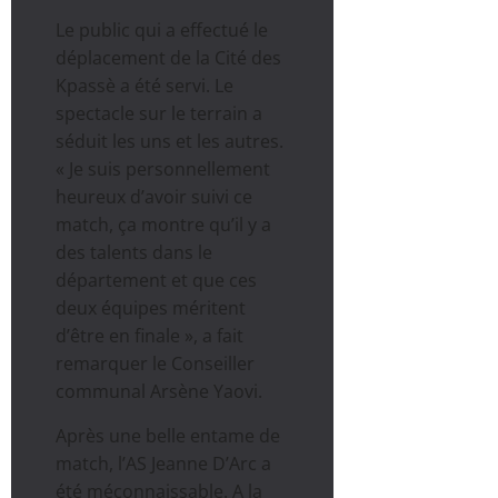
Le public qui a effectué le
déplacement de la Cité des
Kpassè a été servi. Le
spectacle sur le terrain a
séduit les uns et les autres.
« Je suis personnellement
heureux d’avoir suivi ce
match, ça montre qu’il y a
des talents dans le
département et que ces
deux équipes méritent
d’être en finale », a fait
remarquer le Conseiller
communal Arsène Yaovi.
Après une belle entame de
match, l’AS Jeanne D’Arc a
été méconnaissable. A la