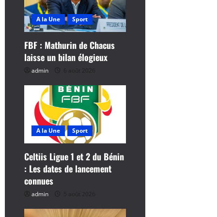
n
d
A la Une
Sport
’
FBF : Mathurin de Chacus
laisse un bilan élogieux
a
admin
6 août 2026
r
t
i
A la Une
Sport
c
Celtiis Ligue 1 et 2 du Bénin
l
: Les dates de lancement
connues
e
admin
5 août 2026