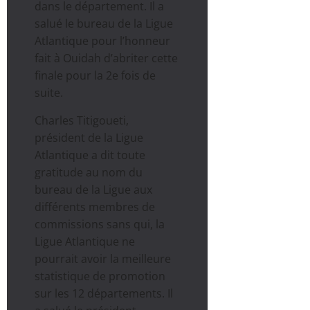
dans le département. Il a
salué le bureau de la Ligue
Atlantique pour l’honneur
fait à Ouidah d’abriter cette
finale pour la 2e fois de
suite.
Charles Titigoueti,
président de la Ligue
Atlantique a dit toute
gratitude au nom du
bureau de la Ligue aux
différents membres de
commissions sans qui, la
Ligue Atlantique ne
pourrait avoir la meilleure
statistique de promotion
sur les 12 départements. Il