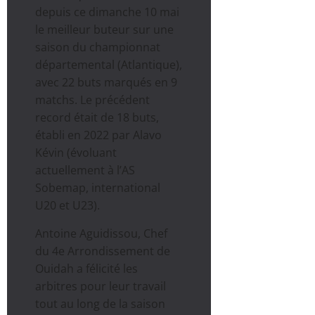
depuis ce dimanche 10 mai
le meilleur buteur sur une
saison du championnat
départemental (Atlantique),
avec 22 buts marqués en 9
matchs. Le précédent
record était de 18 buts,
établi en 2022 par Alavo
Kévin (évoluant
actuellement à l’AS
Sobemap, international
U20 et U23).
Antoine Aguidissou, Chef
du 4e Arrondissement de
Ouidah a félicité les
arbitres pour leur travail
tout au long de la saison