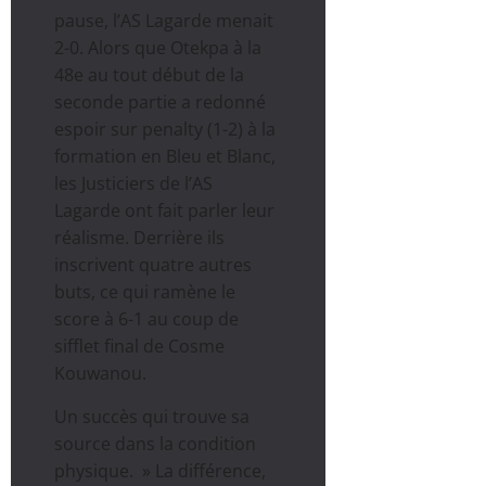
pause, l’AS Lagarde menait
2-0. Alors que Otekpa à la
48e au tout début de la
seconde partie a redonné
espoir sur penalty (1-2) à la
formation en Bleu et Blanc,
les Justiciers de l’AS
Lagarde ont fait parler leur
réalisme. Derrière ils
inscrivent quatre autres
buts, ce qui ramène le
score à 6-1 au coup de
sifflet final de Cosme
Kouwanou.
Un succès qui trouve sa
source dans la condition
physique. » La différence,