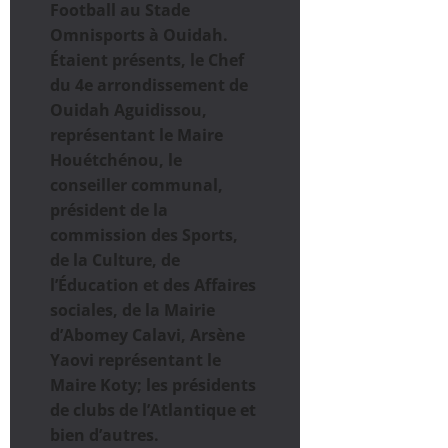
Football au Stade
Omnisports à Ouidah.
Étaient présents, le Chef
du 4e arrondissement de
Ouidah Aguidissou,
représentant le Maire
Houétchénou, le
conseiller communal,
président de la
commission des Sports,
de la Culture, de
l’Éducation et des Affaires
sociales, de la Mairie
d’Abomey Calavi, Arsène
Yaovi représentant le
Maire Koty; les présidents
de clubs de l’Atlantique et
bien d’autres.