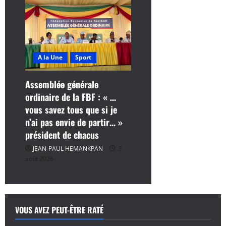
A la Une
Sport
Assemblée générale
ordinaire de la FBF : « …
vous savez tous que si je
n’ai pas envie de partir… »
président de chacus
JEAN-PAUL HEMANKPAN
5
août 2026
VOUS AVEZ PEUT-ÊTRE RATÉ