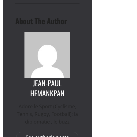
About The Author
JEAN-PAUL
HEMANKPAN
Adore le Sport (Cyclisme,
Tennis, Rugby, Football); la
diplomatie , le buzz