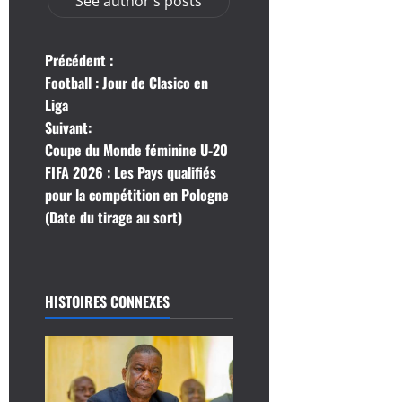
See author's posts
N
Précédent :
Football : Jour de Clasico en
a
Liga
Suivant:
v
Coupe du Monde féminine U-20
i
FIFA 2026 : Les Pays qualifiés
pour la compétition en Pologne
g
(Date du tirage au sort)
a
t
HISTOIRES CONNEXES
i
o