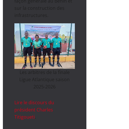
façon générale au Bénin et
sur la construction des
infrastructures.
Les arbitres de la finale
Ligue Atlantique saison
2025-2026
Lire le discours du
président Charles
Titigoueti
.