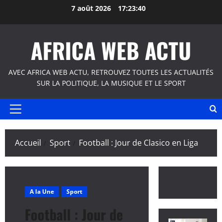
Aller
7 août 2026
17:23:40
au
contenu
AFRICA WEB ACTU
AVEC AFRICA WEB ACTU, RETROUVEZ TOUTES LES ACTUALITÉS
SUR LA POLITIQUE, LA MUSIQUE ET LE SPORT
Menu
principal
Accueil
Sport
Football : Jour de Clasico en Liga
A la Une
Sport
Football : Jour de