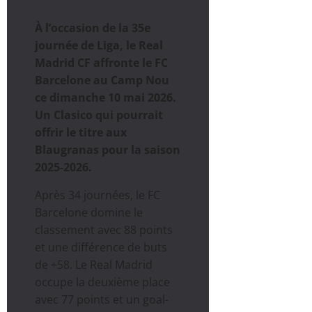
À l’occasion de la 35e
journée de Liga, le Real
Madrid CF affronte le FC
Barcelone au Camp Nou
ce dimanche 10 mai 2026.
Un Clasico qui pourrait
offrir le titre aux
Blaugranas pour la saison
2025-2026.
Après 34 journées, le FC
Barcelone domine le
classement avec 88 points
et une différence de buts
de +58. Le Real Madrid
occupe la deuxième place
avec 77 points et un goal-