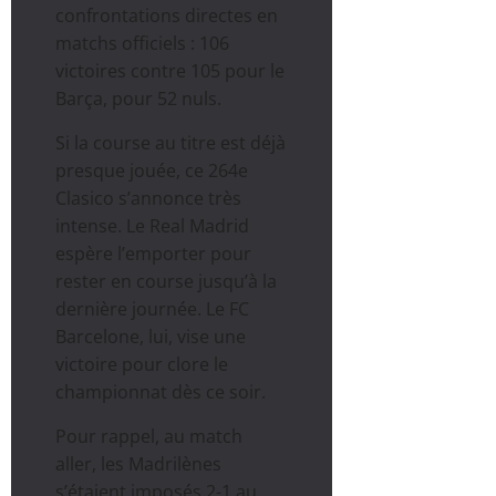
confrontations directes en
matchs officiels : 106
victoires contre 105 pour le
Barça, pour 52 nuls.
Si la course au titre est déjà
presque jouée, ce 264e
Clasico s’annonce très
intense. Le Real Madrid
espère l’emporter pour
rester en course jusqu’à la
dernière journée. Le FC
Barcelone, lui, vise une
victoire pour clore le
championnat dès ce soir.
Pour rappel, au match
aller, les Madrilènes
s’étaient imposés 2-1 au