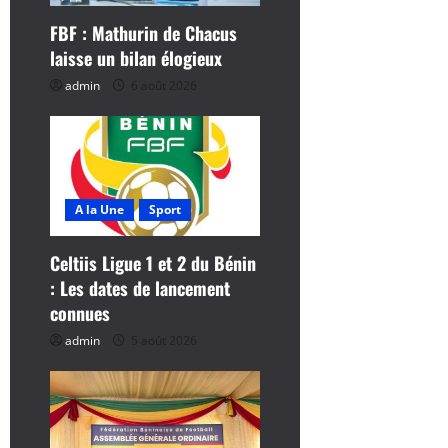
’
FBF : Mathurin de Chacus
laisse un bilan élogieux
a
admin
6 août 2026
r
t
i
A la Une
Sport
c
Celtiis Ligue 1 et 2 du Bénin
l
: Les dates de lancement
connues
e
admin
5 août 2026