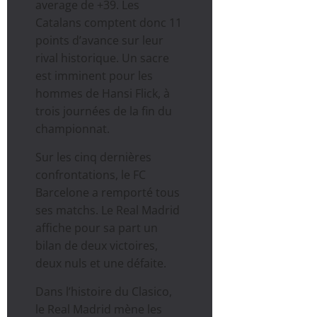
average de +39. Les
Catalans comptent donc 11
points d’avance sur leur
rival historique. Un sacre
est imminent pour les
hommes de Hansi Flick, à
trois journées de la fin du
championnat.
Sur les cinq dernières
confrontations, le FC
Barcelone a remporté tous
ses matchs. Le Real Madrid
affiche pour sa part un
bilan de deux victoires,
deux nuls et une défaite.
Dans l’histoire du Clasico,
le Real Madrid mène les