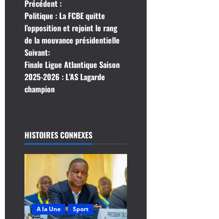
N
Précédent :
Politique : La FCBE quitte
a
l’opposition et rejoint le rang
de la mouvance présidentielle
v
Suivant:
i
Finale Ligue Atlantique Saison
2025-2026 : L’AS Lagarde
g
champion
a
t
HISTOIRES CONNEXES
i
o
n
d
A la Une
Sport