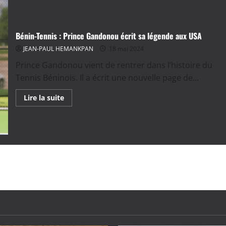
Bénin-Tennis : Prince Gandonou écrit sa légende aux USA
JEAN-PAUL HEMANKPAN
18 mai 2024
Prince Gandonou vient de rentrer dans l’histoire du
Tennis Béninois. Il a écrit une nouvelle page de...
En
Lire la suite
savoir
plus
sur
Bénin-
Tennis
:
Prince
Gandonou
écrit
sa
légende
aux
USA