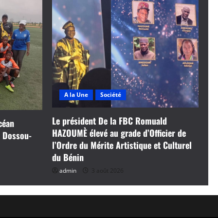
A la Une
Société
Le président De la FBC Romuald
céan
HAZOUMÈ élevé au grade d’Officier de
t Dossou-
l’Ordre du Mérite Artistique et Culturel
du Bénin
admin
3 août 2026