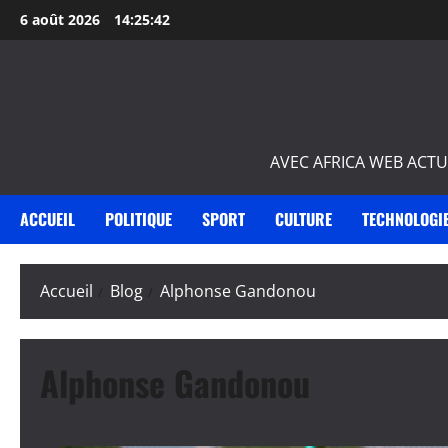
Aller
6 août 2026
14:25:42
au
contenu
AVEC AFRICA WEB ACTU
ACCUEIL
POLITIQUE
SPORT
CULTURE
TECHNOLOGI
Accueil
Blog
Alphonse Gandonou
Alphonse Gandonou