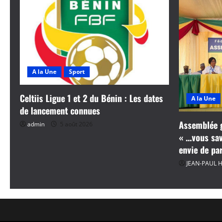
A la Une
Sport
Celtiis Ligue 1 et 2 du Bénin : Les dates
A la Une
de lancement connues
Assemblée g
admin
5 août 2026
« …vous save
envie de pa
JEAN-PAUL