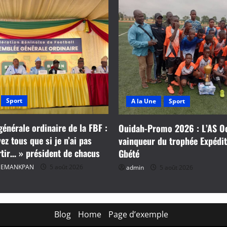
Sport
A la Une
Sport
énérale ordinaire de la FBF :
Ouidah-Promo 2026 : L’AS O
z tous que si je n’ai pas
vainqueur du trophée Expédi
rtir… » président de chacus
Gbété
 HEMANKPAN
5 août 2026
admin
5 août 2026
Blog
Home
Page d’exemple