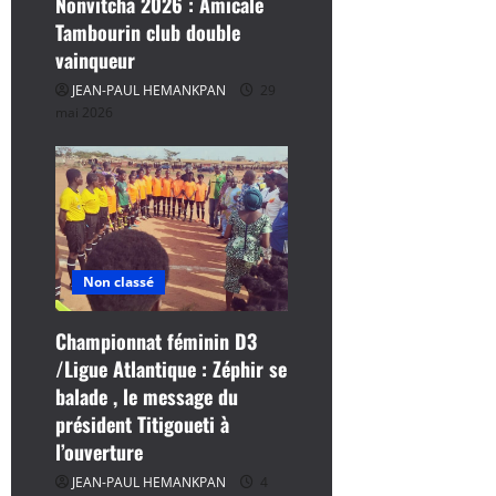
Nonvitcha 2026 : Amicale
Tambourin club double
vainqueur
JEAN-PAUL HEMANKPAN
29
mai 2026
Non classé
Championnat féminin D3
/Ligue Atlantique : Zéphir se
balade , le message du
président Titigoueti à
l’ouverture
JEAN-PAUL HEMANKPAN
4