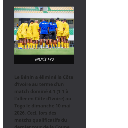
@Uris Pro
Le Bénin a éliminé la Côte
d’Ivoire au terme d’un
match dominé 4-1 (1-1 à
l’aller en Côte d’Ivoire) au
Togo le dimanche 10 mai
2026. Ceci, lors des
matchs qualificatifs du
dernier tour de la Coupe