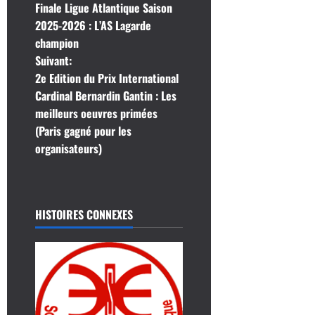
Finale Ligue Atlantique Saison
a
2025-2026 : L’AS Lagarde
champion
v
Suivant:
i
2e Edition du Prix International
Cardinal Bernardin Gantin : Les
g
meilleurs oeuvres primées
(Paris gagné pour les
a
organisateurs)
t
i
HISTOIRES CONNEXES
o
n
d