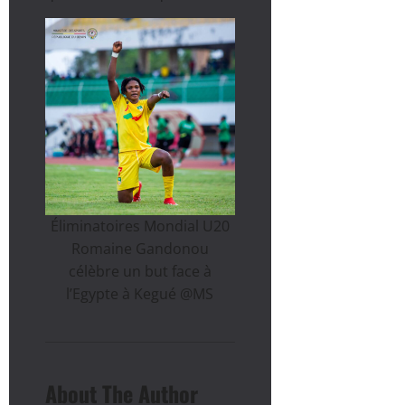
Éliminatoires Mondial U20
Romaine Gandonou
célèbre un but face à
l’Egypte à Kegué @MS
About The Author