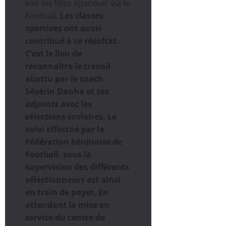
voir les filles épanouir via le
Football.
Les classes
sportives ont aussi
contribué à ce résultat.
C’est le lieu de
reconnaître le travail
abattu par le coach
Sévérin Danha et ses
adjoints avec les
sélections scolaires. Le
suivi effectué par la
Fédération béninoise de
Football, sous la
supervision des différents
sélectionneurs est ainsi
en train de payer. En
attendant la mise en
service du centre de