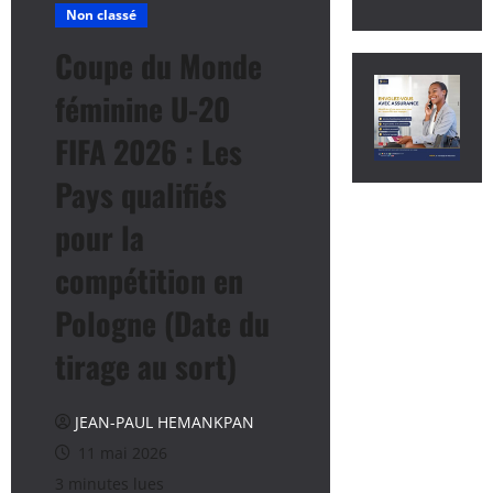
Non classé
Coupe du Monde
féminine U-20
FIFA 2026 : Les
Pays qualifiés
pour la
compétition en
Pologne (Date du
tirage au sort)
JEAN-PAUL HEMANKPAN
11 mai 2026
3 minutes lues