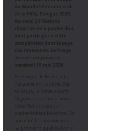
du Monde Féminine U-20
de la FIFA, Pologne 2026.
Au total 24 Nations
réparties en 6 poules de 4
vont participer à cette
compétition dont le pays
des Amazones.
Le tirage
au sort est prévu ce
vendredi 15 mai 2026
.
En Afrique, le Bénin et la
Tanzanie ont surpris. Sur
sa route, le Bénin a sorti
l’Egypte et la Côte d’Ivoire,
deux Nations qui sur
papier étaient favorites. De
son côté la Tanzanie pour
sa première qualification à