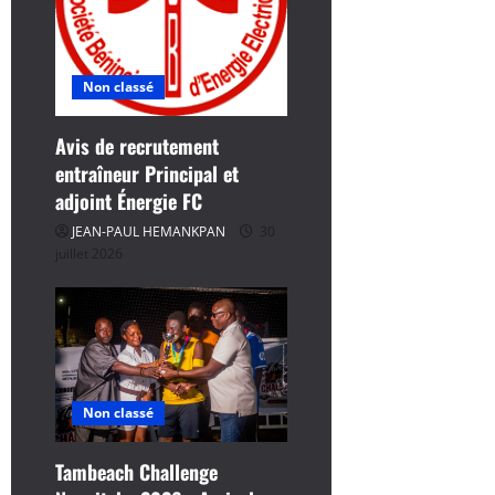
’
a
r
Non classé
t
Avis de recrutement
entraîneur Principal et
i
adjoint Énergie FC
c
JEAN-PAUL HEMANKPAN
30
juillet 2026
l
e
Non classé
Tambeach Challenge