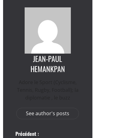
JEAN-PAUL
HEMANKPAN
Adore le Sport (Cyclisme,
Tennis, Rugby, Football); la
diplomatie , le buzz
See author's posts
N
Précédent :