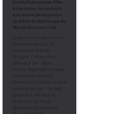
Football des jeunes filles
à Lokossou, on souhaite
une bonne participation
au Bénin à cette Coupe du
Monde féminine U-20.
La phase finale du Mondial
est prévue du 5 au 27
septembre 2026 en
Pologne. L’Afrique sera
défendue par : Bénin,
Ghana, Nigéria et Tanzanie.
L’ Amérique du Nord,
Centrale et Caraïbes va être
représentée par : Canada,
Costa Rica, Mexique et
États-Unis. Le Brésil,
l’Équateur, la Colombie,
l’Argentine vont