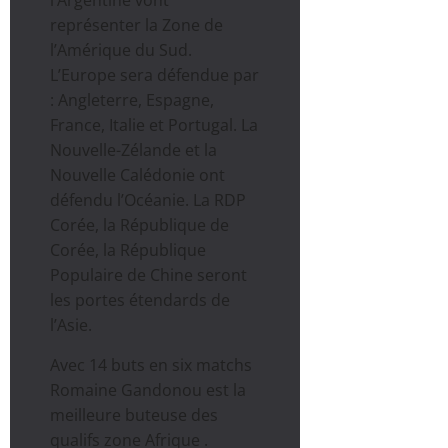
représenter la Zone de
l’Amérique du Sud.
L’Europe sera défendue par
: Angleterre, Espagne,
France, Italie et Portugal. La
Nouvelle-Zélande et la
Nouvelle Calédonie ont
défendu l’Océanie. La RDP
Corée, la République de
Corée, la République
Populaire de Chine seront
les portes étendards de
l’Asie.
Avec 14 buts en six matchs
Romaine Gandonou est la
meilleure buteuse des
qualifs zone Afrique .