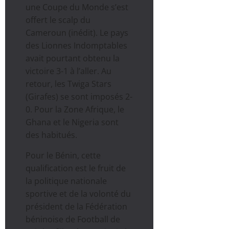
une Coupe du Monde s’est
offert le scalp du
Cameroun (inédit). Le pays
des Lionnes Indomptables
avait pourtant obtenu la
victoire 3-1 à l’aller. Au
retour, les Twiga Stars
(Girafes) se sont imposés 2-
0. Pour la Zone Afrique, le
Ghana et le Nigeria sont
des habitués.
Pour le Bénin, cette
qualification est le fruit de
la politique nationale
sportive et de la volonté du
président de la Fédération
béninoise de Football de