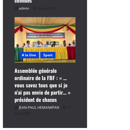
connues
e
admin
5 août 2026
A la Une
Sport
Assemblée générale
ordinaire de la FBF : « …
vous savez tous que si je
n’ai pas envie de partir… »
président de chacus
JEAN-PAUL HEMANKPAN
5
août 2026