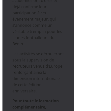
académies ont d’ores et
déjà confirmé leur
participation à cet
événement majeur, qui
s’annonce comme un
véritable tremplin pour les
jeunes footballeurs du
Bénin.
Les activités se dérouleront
sous la supervision de
recruteurs venus d’Europe,
renforçant ainsi la
dimension internationale
de cette édition
anniversaire.
Pour toute information
complémentaire,