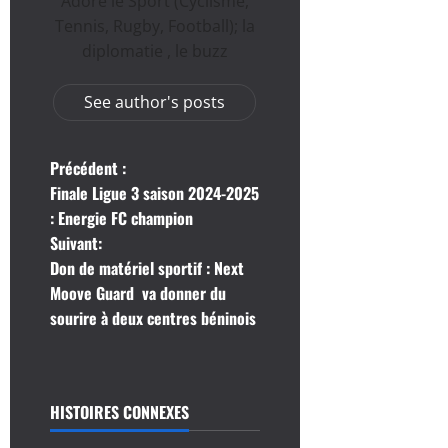
Adore le Sport (Cyclisme,
Tennis, Rugby, Football); la
diplomatie , le buzz
See author's posts
N
Précédent :
Finale Ligue 3 saison 2024-2025
a
: Energie FC champion
Suivant:
v
Don de matériel sportif : Next
i
Moove Guard va donner du
sourire à deux centres béninois
g
a
HISTOIRES CONNEXES
t