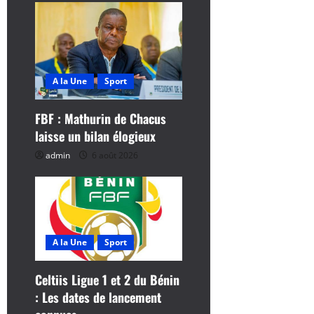
i
o
n
A la Une
Sport
d
FBF : Mathurin de Chacus
’
laisse un bilan élogieux
a
admin
6 août 2026
r
t
i
A la Une
Sport
c
Celtiis Ligue 1 et 2 du Bénin
: Les dates de lancement
l