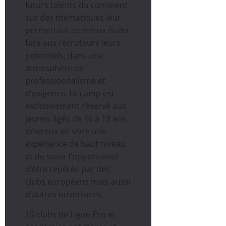
futurs talents du continent
sur des thématiques leur
permettant de mieux étaler
face aux recruteurs leurs
potentiels, dans une
atmosphère de
professionnalisme et
d’exigence. Le camp est
exclusivement réservé aux
jeunes âgés de 16 à 19 ans,
désireux de vivre une
expérience de haut niveau
et de saisir l’opportunité
d’être repérés par des
clubs européens mais aussi
d’autres ouvertures.
15 clubs de Ligue Pro et