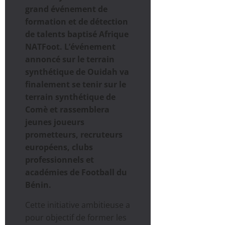
grand événement de
formation et de détection
de talents baptisé Afrique
NATFoot. L’événement
annoncé sur le terrain
synthétique de Ouidah va
finalement se tenir sur le
terrain synthétique de
Comè et rassemblera
jeunes joueurs
prometteurs, recruteurs
européens, clubs
professionnels et
académies de Football du
Bénin.
Cette initiative ambitieuse a
pour objectif de former les