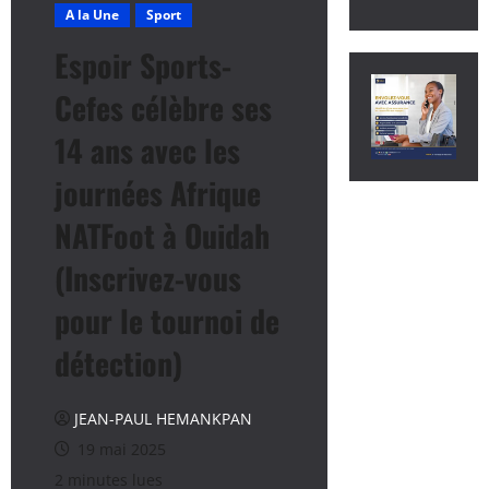
A la Une
Sport
Espoir Sports-
Cefes célèbre ses
14 ans avec les
journées Afrique
NATFoot à Ouidah
(Inscrivez-vous
pour le tournoi de
détection)
JEAN-PAUL HEMANKPAN
19 mai 2025
2 minutes lues