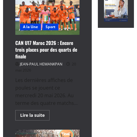
A la Une
Sport
CAN U17 Maroc 2026 : Encore
trois places pour des quarts de
finale
JEAN-PAUL HEMANKPAN
20
mai 2026
Les dernières affiches de
poules se jouent ce
mercredi 20 mai 2026. Au
terme des quatre matchs...
En
Lire la suite
savoir
plus
sur
CAN
U17