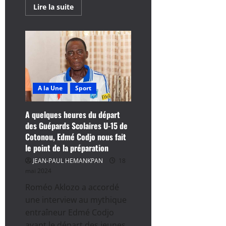
En
Lire la suite
savoir
plus
sur
CAN
Scolaire
Zanzibar
2024
:
Le
Bénin
en
A la Une
Sport
demi-
finales
A quelques heures du départ
des Guépards Scolaires U-15 de
Cotonou, Edmé Codjo nous fait
le point de la préparation
JEAN-PAUL HEMANKPAN
18
mai 2024
Roméo Aklozo a accordé
une interview au mythique
entraîneur Edmé Codjo
avant le départ des jeunes