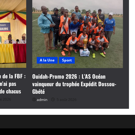
A la Une
Sport
 de la FBF :
Ouidah-Promo 2026 : L’AS Océan
n’ai pas
vainqueur du trophée Expédit Dossou-
 de chacus
Gbété
t 2026
admin
5 août 2026