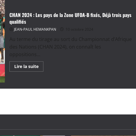
CHAN 2024 : Les pays de la Zone UFOA-B fixés, Déjà trois pays
qualifiés
JEAN-PAUL HEMANKPAN
10 octobre 2024
Au terme du tirage au sort du Championnat d’Afrique
des Nations (CHAN 2024), on connaît les
oppositions...
En
Lire la suite
savoir
plus
sur
CHAN
2024
:
Les
pays
de
la
Zone
UFOA-
B
fixés,
Déjà
trois