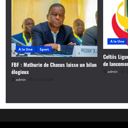
A la Une
A la Une
Sport
Celtiis Ligu
de lanceme
FBF : Mathurin de Chacus laisse un bilan
élogieux
admin
5
admin
6 août 2026