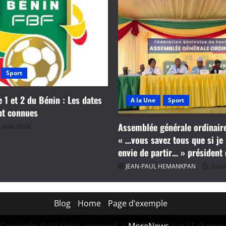
pays
qualifiés
Sport
e 1 et 2 du Bénin : Les dates
A la Une
Sport
nt connues
Assemblée générale ordinaire
 août 2026
« …vous savez tous que si je 
envie de partir… » président
JEAN-PAUL HEMANKPAN
5 aoû
Blog
Home
Page d’exemple
Copyright © All rights reserved.
|
MoreNews
par AF themes