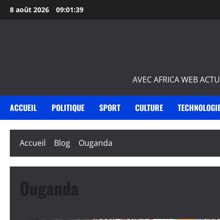
Aller
8 août 2026
09:01:39
au
contenu
AVEC AFRICA WEB ACTU
ACCUEIL
POLITIQUE
SPORT
CULTURE
TECHNOLOGI
Accueil
Blog
Ouganda
Ouganda