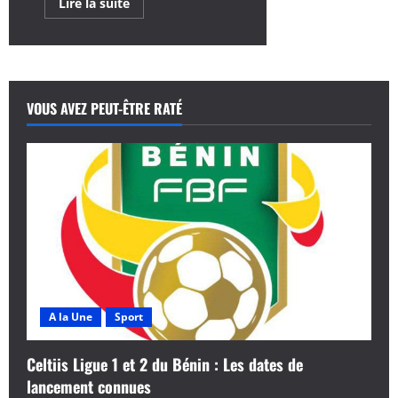
En
Lire la suite
savoir
plus
sur
Tour
du
Bénin
2024
:
VOUS AVEZ PEUT-ÊTRE RATÉ
Pari
réussi
pour
l’organisation,
le
président
Hazoumè
reconnaissant
envers
le
Gouvernement
A la Une
Sport
Celtiis Ligue 1 et 2 du Bénin : Les dates de
lancement connues