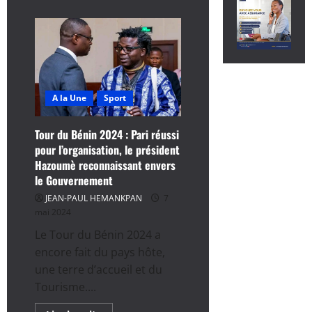
A la Une
Sport
Tour du Bénin 2024 : Pari réussi
pour l’organisation, le président
Hazoumè reconnaissant envers
le Gouvernement
JEAN-PAUL HEMANKPAN
7
mai 2024
Le Tour du Bénin 2024 a
encore fait du pays hôte,
une terre d’accueil et du
Tourisme....