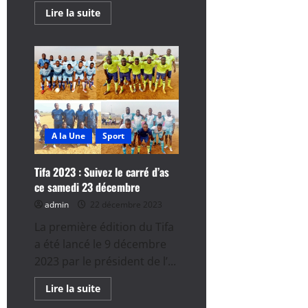
En
Lire la suite
savoir
plus
sur
TIFA
2023
:
Asecna
–
AHS,
pour
la
grande
A la Une
Sport
finale
ce
samedi
Tifa 2023 : Suivez le carré d’as
ce samedi 23 décembre
admin
22 décembre 2023
La première édition du Tifa
a été lancé le 9 décembre
2023 par le président de l’...
En
Lire la suite
savoir
plus