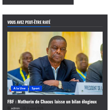
sur
Tifa
2023
:
Suivez
le
VOUS AVEZ PEUT-ÊTRE RATÉ
carré
d’as
ce
samedi
23
décembre
A la Une
Sport
FBF : Mathurin de Chacus laisse un bilan élogieux
admin
6 août 2026