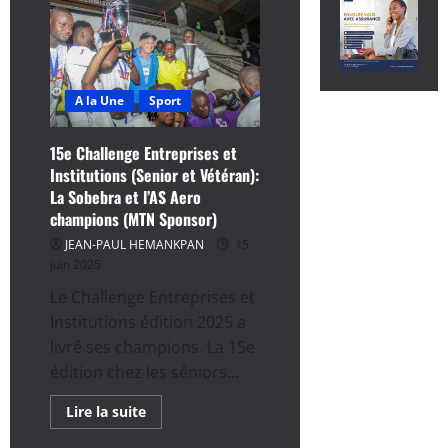
A la Une
Sport
15e Challenge Entreprises et
Institutions (Senior et Vétéran):
La Sobebra et l’AS Aero
champions (MTN Sponsor)
JEAN-PAUL HEMANKPAN
15
juin 2025
Le Challenge Entreprises et
Institutions édition 2025 a
livré ses champions. La 15e
édition chez les séniors...
En
Lire la suite
savoir
plus