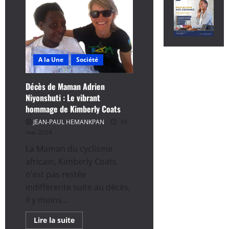
A la Une
Société
Décès de Maman Adrien
Niyonshuti : Le vibrant
hommage de Kimberly Coats
JEAN-PAUL HEMANKPAN
10
mai 2024
La Maman du cyclisme
africain, Kimberly Coats
n’est pas restée
indifférente suite au décès,
il y moins...
En
Lire la suite
savoir