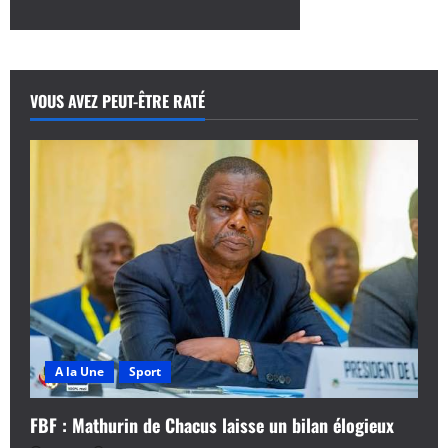
plus
sur
Décès
de
Maman
Adrien
Niyonshuti
VOUS AVEZ PEUT-ÊTRE RATÉ
:
Le
vibrant
hommage
de
Kimberly
Coats
A la Une
Sport
FBF : Mathurin de Chacus laisse un bilan élogieux