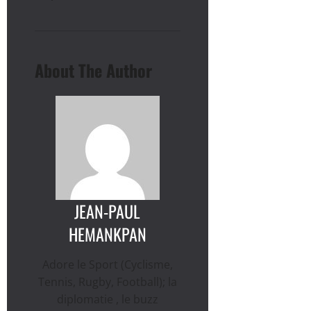
About The Author
JEAN-PAUL
HEMANKPAN
Adore le Sport (Cyclisme,
Tennis, Rugby, Football); la
diplomatie , le buzz