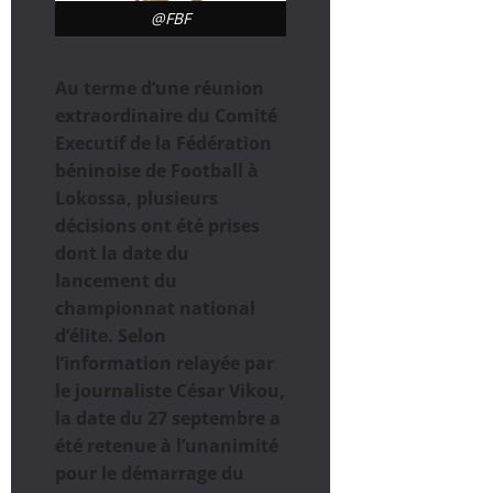
@FBF
Au terme d’une réunion
extraordinaire du Comité
Executif de la Fédération
béninoise de Football à
Lokossa, plusieurs
décisions ont été prises
dont la date du
lancement du
championnat national
d’élite. Selon
l’information relayée par
le journaliste César Vikou,
la date du 27 septembre a
été retenue à l’unanimité
pour le démarrage du