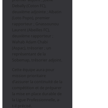
Debally (Coton FC),
deuxième adjointe ; Aïbatin
(Loto Popo), premier
rapporteur ; Gnassounou
Laurent (Abeilles FC),
deuxième rapporteur ;
Wahab Adam Chabi
(Aspac), trésorier ; un
représentant de la
Sobemap, trésorier adjoint.
Cette équipe aura pour
mission prioritaire
d’assurer la continuité de la
compétition et de préparer
la mise en place durable de
la Ligue Professionnelle, a-
t-il précisé.