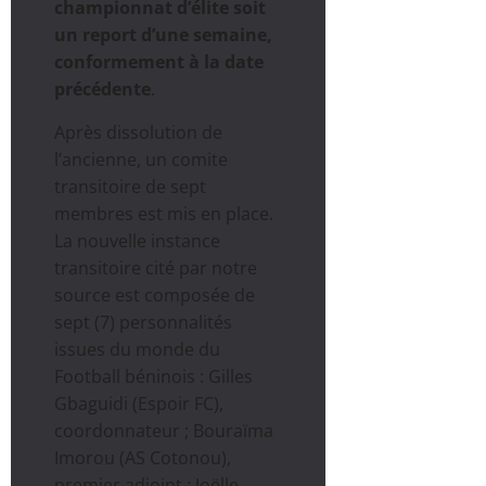
championnat d’élite soit
un report d’une semaine,
conformement à la date
précédente
.
Après dissolution de
l’ancienne, un comite
transitoire de sept
membres est mis en place.
La nouvelle instance
transitoire cité par notre
source est composée de
sept (7) personnalités
issues du monde du
Football béninois : Gilles
Gbaguidi (Espoir FC),
coordonnateur ; Bouraïma
Imorou (AS Cotonou),
premier adjoint ; Joëlle