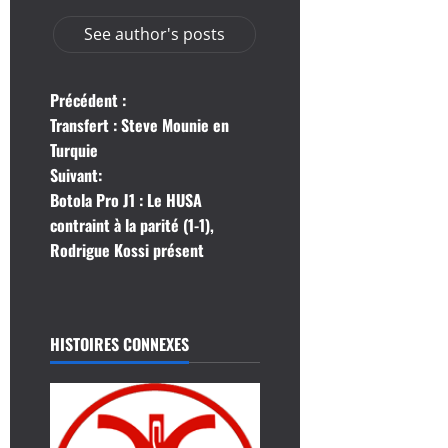
See author's posts
N
Précédent :
Transfert : Steve Mounie en
a
Turquie
Suivant:
v
Botola Pro J1 : Le HUSA
i
contraint à la parité (1-1),
Rodrigue Kossi présent
g
a
HISTOIRES CONNEXES
t
i
o