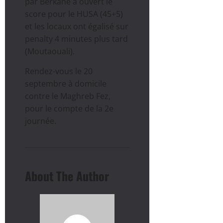
par Berkane a ouvert le
score pour le HUSA (45+5)
et les locaux ont égalisé sur
penalty 4 minutes plus tard
(Moutaouali).
Rendez-vous le 20
septembre à domicile
contre le Maghreb Fez,
pour le compte de la 2e
journée.
About The Author