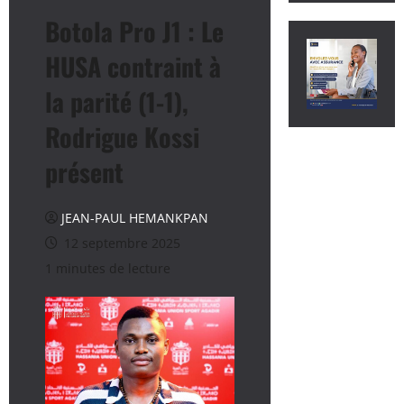
Botola Pro J1 : Le
HUSA contraint à
la parité (1-1),
Rodrigue Kossi
présent
JEAN-PAUL HEMANKPAN
12 septembre 2025
1 minutes de lecture