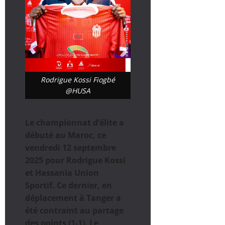
Rodrigue Kossi Fiogbé
@HUSA
Le championnat d’élite a
débuté au Maroc, ce
vendredi 12 septembre
2025 pour Rodrigue Kossi
et Hassania Union
Sportif. Ce dernier, en
déplacement à Tanger a
été contraint au partage
des points (1-1). Le