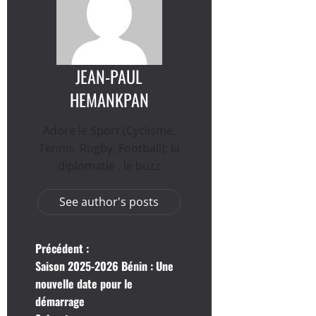
JEAN-PAUL
HEMANKPAN
Adore le Sport (Cyclisme,
Tennis, Rugby, Football); la
diplomatie , le buzz
See author's posts
N
Précédent :
Saison 2025-2026 Bénin : Une
a
nouvelle date pour le
démarrage
v