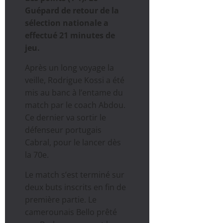
Guépard de retour de la
sélection nationale a
effectué 21 minutes de
jeu.
Après un long voyage la
veille, Rodrigue Kossi a été
mis au banc à l’entame du
match par le coach Abdou.
Ce dernier va sortir le
défenseur portugais
Cabral, pour le lancer dès
la 70e.
Le match s’est terminé sur
deux buts inscrits en fin de
première partie. Le
camerounais Bello prêté