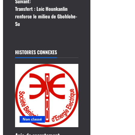
Suivant:
i
Transfert : Loic Hounkanlin
renforce le milieu de Gbohlohe-
g
Su
a
t
HISTOIRES CONNEXES
i
o
n
d
’
Non classé
a