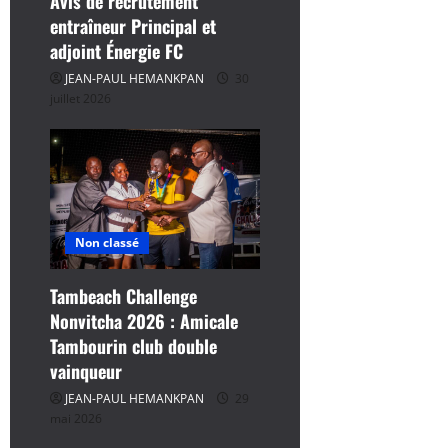
r
Avis de recrutement
entraîneur Principal et
t
adjoint Énergie FC
JEAN-PAUL HEMANKPAN
30
i
juillet 2026
c
l
e
Non classé
Tambeach Challenge
Nonvitcha 2026 : Amicale
Tambourin club double
vainqueur
JEAN-PAUL HEMANKPAN
29
mai 2026