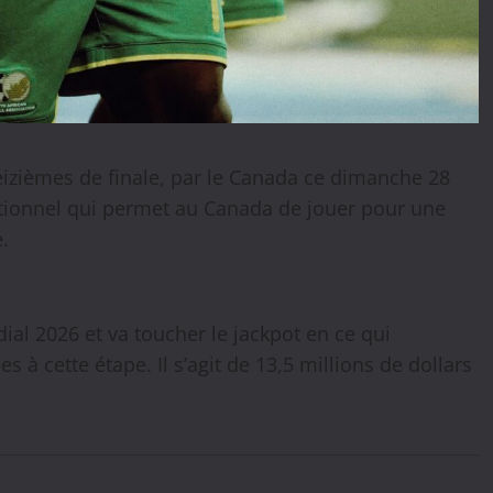
seizièmes de finale, par le Canada ce dimanche 28
itionnel qui permet au Canada de jouer pour une
.
ial 2026 et va toucher le jackpot en ce qui
 à cette étape. Il s’agit de 13,5 millions de dollars