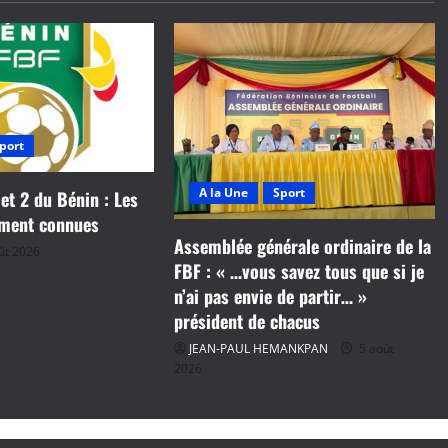
port
A la Une
Sport
 et 2 du Bénin : Les
ement connues
Assemblée générale ordinaire de la
ût 2026
FBF : « …vous savez tous que si je
n’ai pas envie de partir… »
président de chacus
JEAN-PAUL HEMANKPAN
5 août
2026