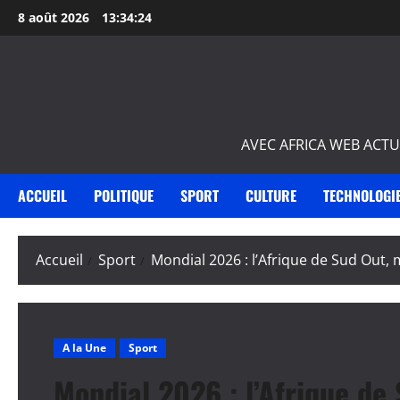
Aller
8 août 2026
13:34:25
au
contenu
AVEC AFRICA WEB ACTU
ACCUEIL
POLITIQUE
SPORT
CULTURE
TECHNOLOGI
Accueil
Sport
Mondial 2026 : l’Afrique de Sud Out, 
A la Une
Sport
Mondial 2026 : l’Afrique de