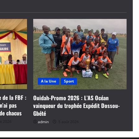
A la Une
Sport
 de la FBF :
Ouidah-Promo 2026 : L’AS Océan
n’ai pas
vainqueur du trophée Expédit Dossou-
 de chacus
Gbété
t 2026
admin
5 août 2026