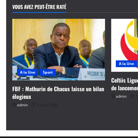
VOUS AVEZ PEUT-ÊTRE RATÉ
c
l
e
A la Une
A la Une
Sport
Celtiis Ligu
de lanceme
FBF : Mathurin de Chacus laisse un bilan
élogieux
admin
5
admin
6 août 2026