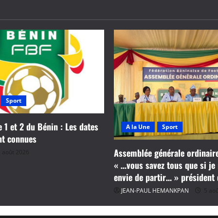
Sport
e 1 et 2 du Bénin : Les dates
A la Une
Sport
nt connues
Assemblée générale ordinaire
 août 2026
« …vous savez tous que si je 
envie de partir… » président
JEAN-PAUL HEMANKPAN
5 aoû