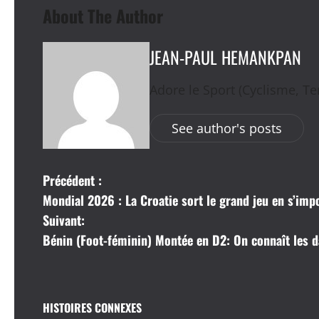
About The Author
JEAN-PAUL HEMANKPAN
Adore le Sport (Cyclisme, Ten
See author's posts
N
Précédent :
Mondial 2026 : La Croatie sort le grand jeu en s’imp
a
Suivant:
v
Bénin (Foot-féminin) Montée en D2: On connaît les d
i
g
HISTOIRES CONNEXES