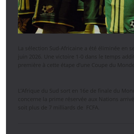
La sélection Sud-Africaine a été éliminée en 
juin 2026. Une victoire 1-0 dans le temps add
première à cette étape d’une Coupe du Monde
L’Afrique du Sud sort en 16e de finale du Mond
concerne la prime réservée aux Nations arrivées
soit plus de 7 milliards de FCFA.