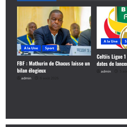
a
t
i
o
A la Une
S
A la Une
Sport
n
Celtiis Ligue 1
d
FBF : Mathurin de Chacus laisse un
dates de lanc
bilan élogieux
admin
5 ao
’
admin
6 août 2026
a
r
t
i