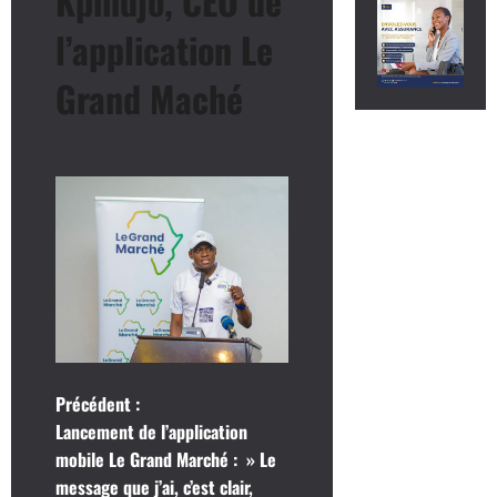
Kpindjo, CEO de
l’application Le
Grand Maché
N
Précédent :
Lancement de l’application
a
mobile Le Grand Marché : » Le
message que j’ai, c’est clair,