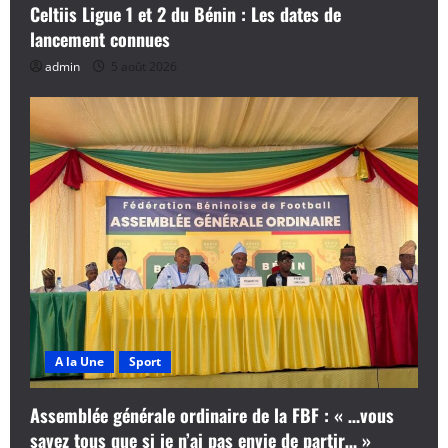
r
Celtiis Ligue 1 et 2 du Bénin : Les dates de
lancement connues
t
admin
5 août 2026
i
c
l
e
A la Une
Sport
Assemblée générale ordinaire de la FBF : « …vous
savez tous que si je n’ai pas envie de partir… »