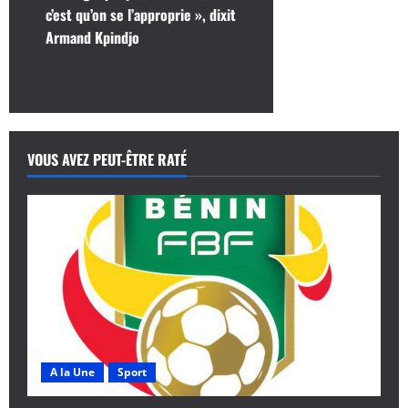
v
c’est qu’on se l’approprie », dixit
i
Armand Kpindjo
g
a
t
VOUS AVEZ PEUT-ÊTRE RATÉ
i
o
n
d
’
A la Une
Sport
a