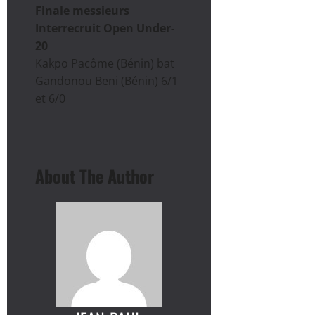
Finale messieurs
Interrecruit Open Under-
20
Kakpo Pacôme (Bénin) bat
Gandonou Beni (Bénin) 6/1
et 6/0
About The Author