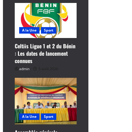
c
l
e
A la Une
Sport
Celtiis Ligue 1 et 2 du Bénin
: Les dates de lancement
connues
admin
5 août 2026
A la Une
Sport