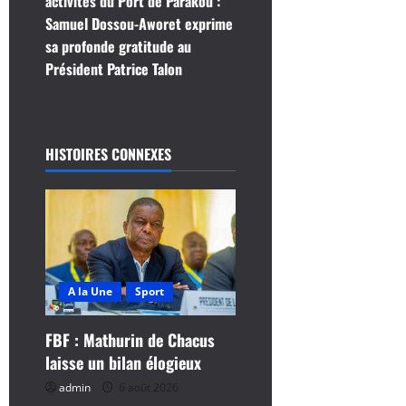
activités du Port de Parakou :
a
Samuel Dossou-Aworet exprime
t
sa profonde gratitude au
Président Patrice Talon
i
o
HISTOIRES CONNEXES
n
d
’
a
A la Une
Sport
r
FBF : Mathurin de Chacus
t
laisse un bilan élogieux
i
admin
6 août 2026