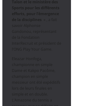
Talon et le ministère des
Sports pour les différents
efforts, pour l’émergence
de la disciplines
» , a fait
savoir Alphonse
Gandonou, représentant
de la Fondation
InterRecruit et président de
l’ONG Play Your Game.
Eleazar Honfoga,
championne en simple
Dame et Kakpo Pacôme,
champion en simple
messieur ont été expéditifs
lors de leurs finales en
simple et en double.
L’Amazone du tennis a
reconnu que sa défaite en