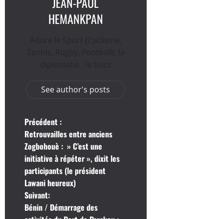
JEAN-PAUL
HEMANKPAN
Adore le Sport (Cyclisme,
Tennis, Rugby, Football); la
diplomatie , le buzz
See author's posts
N
Précédent :
Retrouvailles entre anciens
a
Zogbohouè : » C’est une
initiative à répéter », dixit les
v
participants (le président
i
Lawani heureux)
Suivant:
g
Bénin / Démarrage des