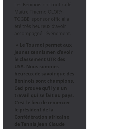
Les Béninois ont tout raflé.
Maître Thierno OLORY-
TOGBE, sponsor officiel a
été très heureux d’avoir
accompagné l’événement.
» Le Tournoi permet aux
jeunes tennismen d’avoir
le classement UTR des
USA. Nous sommes
heureux de savoir que des
Béninois sont champions.
Ceci prouve qu’il y a un
travail qui se fait au pays.
C’est le lieu de remercier
le président de la
Confédération africaine
de Tennis Jean Claude