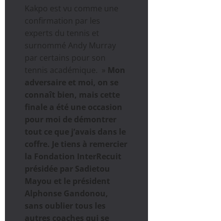
Kakpo est vu comme une
confirmation par les
experts du tennis et
surnommé Andy Murray
par certains pour son
tennis académique. »
Mon
adversaire et moi, on se
connaît bien, mais cette
finale a été une occasion
pour moi de démontrer
tout ce que j’avais dans le
coffre. Je tiens à remercier
la Fondation InterRecuit
présidée par Sadietou
Mayou et le président
Alphonse Gandonou,
sans oublier tous les
autres coaches qui se