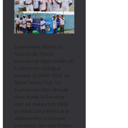
La première édition du
Tournoi de Tennis
Interrecruit Open Under-20
a connu son épilogue
samedi, 20 juillet 2024, au
Bénin Tennis Club. Un
Tournoi qui s’est déroulé
dans la joie, le Fair-play
avec un niveau très élevé.
Le public qui a effectué le
déplacement n’a boudé
son plaisir, lors des finales.