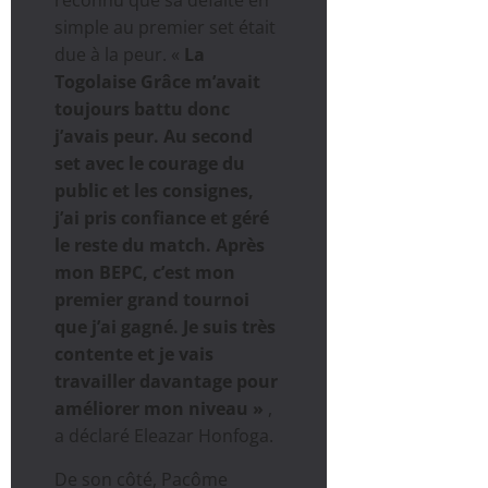
simple au premier set était
due à la peur. «
La
Togolaise Grâce m’avait
toujours battu donc
j’avais peur. Au second
set avec le courage du
public et les consignes,
j’ai pris confiance et géré
le reste du match. Après
mon BEPC, c’est mon
premier grand tournoi
que j’ai gagné. Je suis très
contente et je vais
travailler davantage pour
améliorer mon niveau »
,
a déclaré Eleazar Honfoga.
De son côté, Pacôme