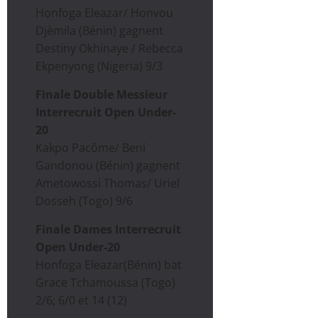
Honfoga Eleazar/ Honvou
Djèmila (Bénin) gagnent
Destiny Okhinaye / Rebecca
Ekpenyong (Nigeria) 9/3
Finale Double Messieur
Interrecruit Open Under-
20
Kakpo Pacôme/ Beni
Gandonou (Bénin) gagnent
Ametowossi Thomas/ Uriel
Dosseh (Togo) 9/6
Finale Dames Interrecruit
Open Under-20
Honfoga Eleazar(Bénin) bat
Grace Tchamoussa (Togo)
2/6; 6/0 et 14 (12)