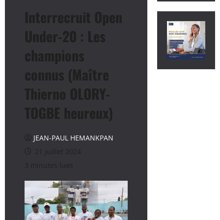
Interrecruit Open
Under-20 : Les
champions
connus (Maître
Thierno OLORY-
TOGBE heureux)
JEAN-PAUL HEMANKPAN
21 juillet 2024
3 minutes lues