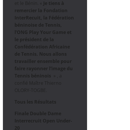
et le Bénin. «
Je tiens à
remercier la Fondation
InterRecuit, la Fédération
béninoise de Tennis,
l’ONG Play Your Game et
le président de la
Confédération Africaine
de Tennis. Nous allons
travailler ensemble pour
faire rayonner l’image du
Tennis béninois
» , a
confié Maître Thierno
OLORY-TOGBE.
Tous les Résultats
Finale Double Dame
Interrecruit Open Under-
20