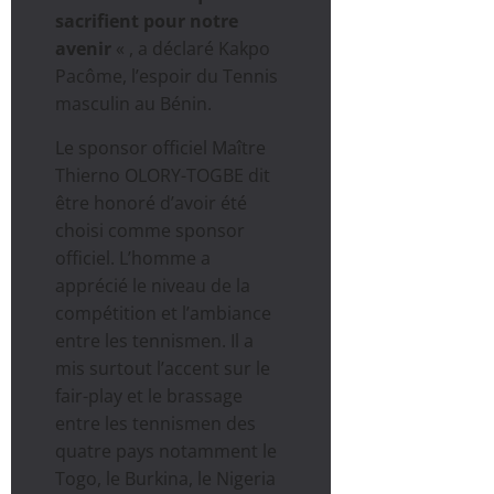
sacrifient pour notre
avenir
« , a déclaré Kakpo
Pacôme, l’espoir du Tennis
masculin au Bénin.
Le sponsor officiel Maître
Thierno OLORY-TOGBE dit
être honoré d’avoir été
choisi comme sponsor
officiel. L’homme a
apprécié le niveau de la
compétition et l’ambiance
entre les tennismen. Il a
mis surtout l’accent sur le
fair-play et le brassage
entre les tennismen des
quatre pays notamment le
Togo, le Burkina, le Nigeria