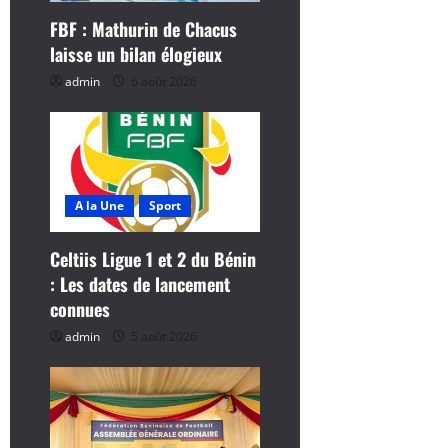
FBF : Mathurin de Chacus
a
laisse un bilan élogieux
r
admin
6 août 2026
t
i
c
A la Une
Sport
l
Celtiis Ligue 1 et 2 du Bénin
: Les dates de lancement
e
connues
admin
5 août 2026