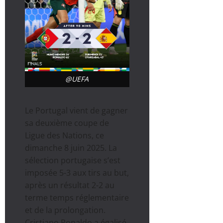
@UEFA
Le Portugal vient de gagner
sa deuxième coupe de
Ligue des Nations, ce
dimanche 8 juin 2025. La
sélection portugaise s’est
imposée 5-3 aux tirs au but,
après un résultat 2-2 au
terme temps réglementaire
et de la prolongation.
Cristiano Ronaldo a égalisé