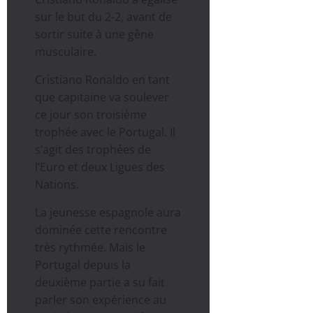
sur le but du 2-2, avant de
sortir suite à une gêne
musculaire.
Cristiano Ronaldo en tant
que capitaine va soulever
ce jour son troisième
trophée avec le Portugal. Il
s’agit des trophées de
l’Euro et deux Ligues des
Nations.
La jeunesse espagnole aura
dominée cette rencontre
très rythmée. Mais le
Portugal depuis la
deuxième partie a su fait
parler son expérience au