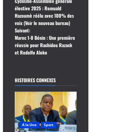
Cyclisme-Assemblée générale
a
élective 2025 : Romuald
Hazoumè réélu avec 100% des
v
voix (Voir le nouveau bureau)
i
Suivant:
Maroc 1-0 Bénin : Une première
g
réussie pour Rachidou Razack
et Rodolfo Aloko
a
t
i
HISTOIRES CONNEXES
o
n
d
A la Une
Sport
’