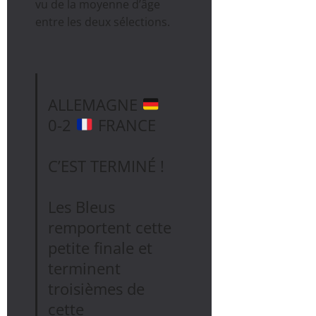
vu de la moyenne d’âge
entre les deux sélections.
ALLEMAGNE
0-2
FRANCE
C’EST TERMINÉ !
Les Bleus
remportent cette
petite finale et
terminent
troisièmes de
cette