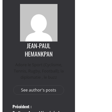
JEAN-PAUL
HEMANKPAN
Adore le Sport (Cyclisme,
Tennis, Rugby, Football); la
diplomatie , le buzz
See author's posts
N
Précédent :