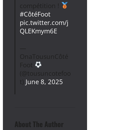
compétition !
#CôtéFoot
pic.twitter.com/j
QLEKmym6E
—
OnaTousunCôté
Foot
(@tousuncotefoo
t)
June 8, 2025
About The Author