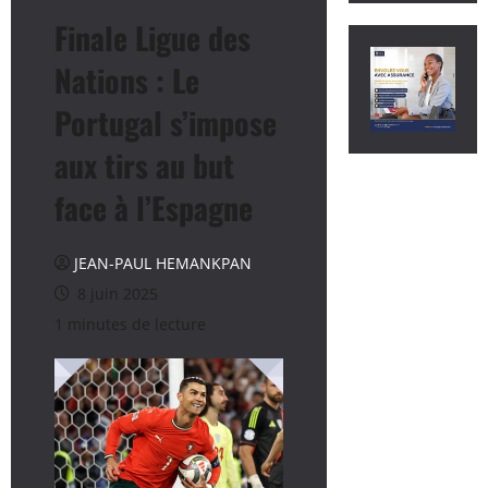
Finale Ligue des
Nations : Le
Portugal s’impose
aux tirs au but
face à l’Espagne
JEAN-PAUL HEMANKPAN
8 juin 2025
1 minutes de lecture