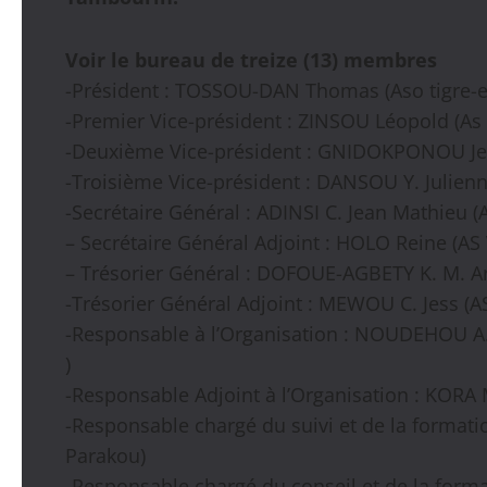
Voir le bureau de treize (13) membres
-Président : TOSSOU-DAN Thomas (Aso tigre-e
-Premier Vice-président : ZINSOU Léopold (As
-Deuxième Vice-président : GNIDOKPONOU Jean
-Troisième Vice-président : DANSOU Y. Julien
-Secrétaire Général : ADINSI C. Jean Mathieu 
– Secrétaire Général Adjoint : HOLO Reine (AS
– Trésorier Général : DOFOUE-AGBETY K. M. Ar
-Trésorier Général Adjoint : MEWOU C. Jess (
-Responsable à l’Organisation : NOUDEHOU A.
)
-Responsable Adjoint à l’Organisation : KORA
-Responsable chargé du suivi et de la formati
Parakou)
-Responsable chargé du conseil et de la fo