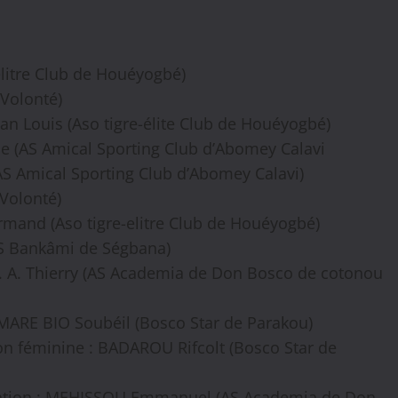
litre Club de Houéyogbé)
 Volonté)
 Louis (Aso tigre-élite Club de Houéyogbé)
ne (AS Amical Sporting Club d’Abomey Calavi
(AS Amical Sporting Club d’Abomey Calavi)
 Volonté)
mand (Aso tigre-elitre Club de Houéyogbé)
AS Bankâmi de Ségbana)
 A. Thierry (AS Academia de Don Bosco de cotonou
 MARE BIO Soubéil (Bosco Star de Parakou)
on féminine : BADAROU Rifcolt (Bosco Star de
rmation : MEHISSOU Emmanuel (AS Academia de Don