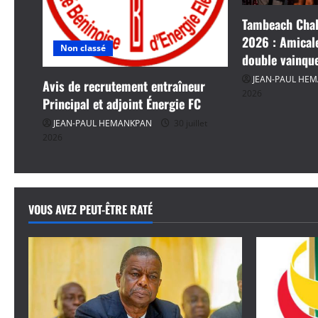
d
Tambeach Chal
2026 : Amical
Non classé
’
double vainqu
a
JEAN-PAUL HE
Avis de recrutement entraîneur
2026
Principal et adjoint Énergie FC
r
JEAN-PAUL HEMANKPAN
30 juillet
2026
t
i
c
VOUS AVEZ PEUT-ÊTRE RATÉ
l
e