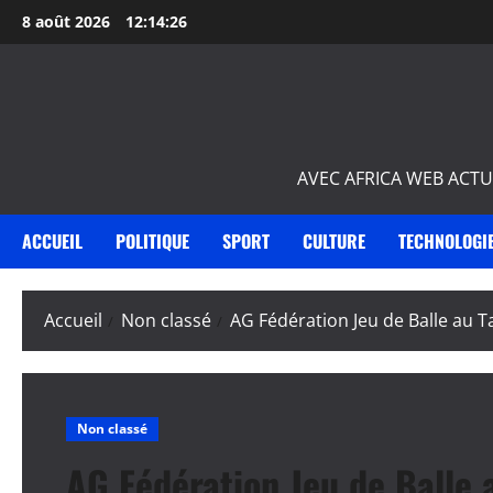
Aller
8 août 2026
12:14:27
au
contenu
AVEC AFRICA WEB ACTU
ACCUEIL
POLITIQUE
SPORT
CULTURE
TECHNOLOGI
Accueil
Non classé
AG Fédération Jeu de Balle au 
Non classé
AG Fédération Jeu de Balle 