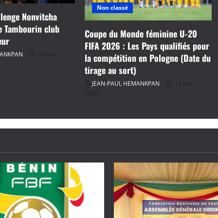
Non classé
lenge Nonvitcha
e Tambourin club
Coupe du Monde féminine U-20
eur
FIFA 2026 : Les Pays qualifiés pour
MANKPAN
29 mai
la compétition en Pologne (Date du
tirage au sort)
JEAN-PAUL HEMANKPAN
11 mai
2026