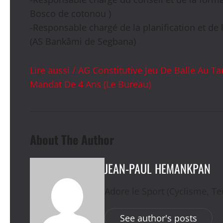
Bosco de cotonou )
-Responsable chargé de la planification et de
(AS Bankâmi de Segbana)
Lire aussi / AG Constitutive Jeu De Balle Au
Mandat De 4 Ans (Le Bureau)
About The Author
JEAN-PAUL HEMANKPAN
Adore le Sport (Cyclisme, Ten
See author's posts