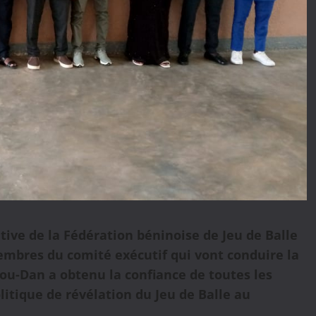
ive de la Fédération béninoise de Jeu de Balle
mbres du comité exécutif qui vont conduire la
sou-Dan a obtenu la confiance de toutes les
litique de révélation du Jeu de Balle au