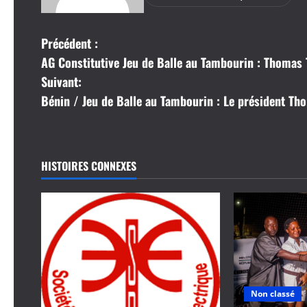
N
Précédent :
AG Constitutive Jeu de Balle au Tambourin : Thomas 
a
Suivant:
v
Bénin / Jeu de Balle au Tambourin : Le président Th
i
g
HISTOIRES CONNEXES
a
t
i
o
Non classé
n