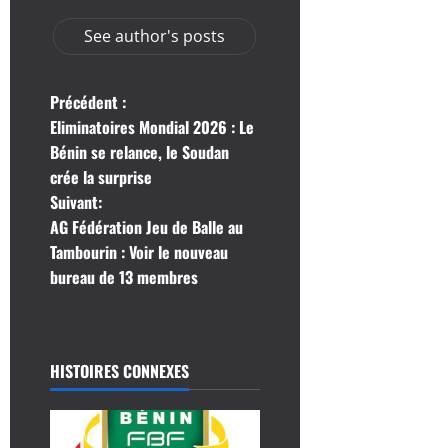
See author's posts
N
Précédent :
Eliminatoires Mondial 2026 : Le
a
Bénin se relance, le Soudan
crée la surprise
v
Suivant:
i
AG Fédération Jeu de Balle au
Tambourin : Voir le nouveau
g
bureau de 13 membres
a
t
HISTOIRES CONNEXES
i
o