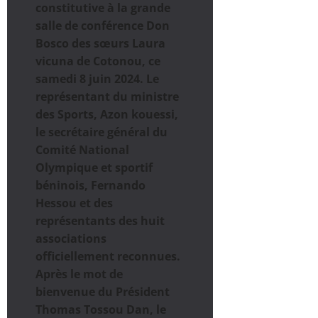
constitutive à la grande
salle de conférence Don
Bosco des sœurs Laura
vicuna de Cotonou, ce
samedi 8 juin 2024. Le
représentant du ministre
des Sports, Azon kouessi,
le secrétaire général du
Comité National
Olympique et sportif
béninois, Fernando
Hessou et des
représentants des huit
associations
officiellement reconnues.
Après le mot de
bienvenue du Président
Thomas Tossou Dan, le