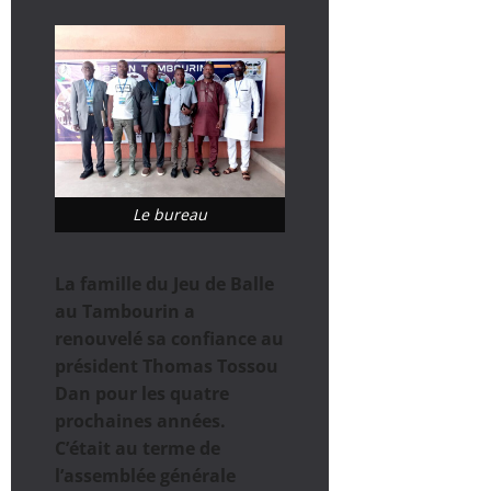
Le bureau
La famille du Jeu de Balle
au Tambourin a
renouvelé sa confiance au
président Thomas Tossou
Dan pour les quatre
prochaines années.
C’était au terme de
l’assemblée générale