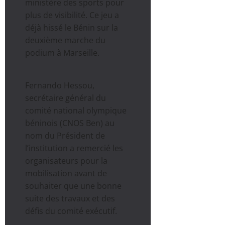
ministère des sports pour
plus de visibilité. Ce jeu a
déjà hissé le Bénin sur la
deuxième marche du
podium à Marseille.
Fernando Hessou,
secrétaire général du
comité national olympique
béninois (CNOS Ben) au
nom du Président de
l’institution a remercié les
organisateurs pour la
mobilisation avant de
souhaiter que une bonne
suite des travaux et des
défis du comité exécutif.