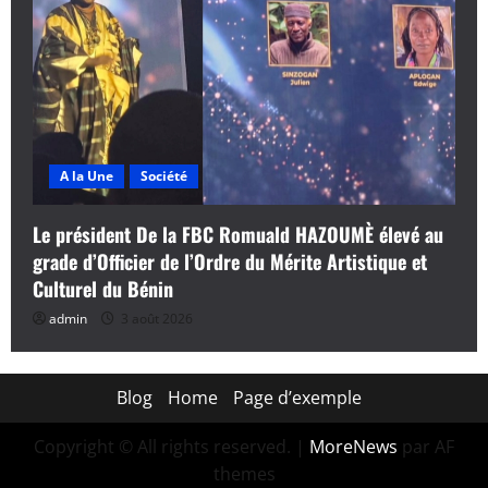
A la Une
Société
Le président De la FBC Romuald HAZOUMÈ élevé au
grade d’Officier de l’Ordre du Mérite Artistique et
Culturel du Bénin
admin
3 août 2026
Blog
Home
Page d’exemple
Copyright © All rights reserved.
|
MoreNews
par AF
themes