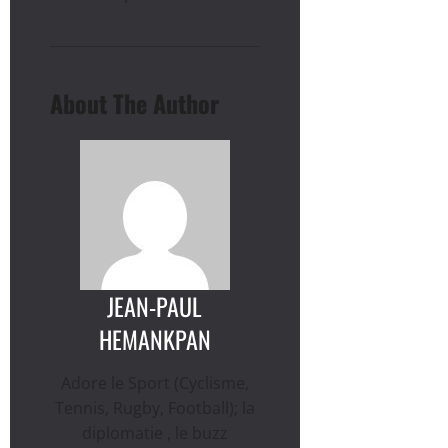
About The Author
JEAN-PAUL
HEMANKPAN
Adore le Sport (Cyclisme,
Tennis, Rugby, Football); la
diplomatie , le buzz