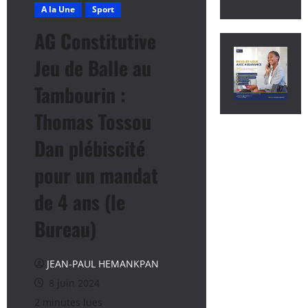
A la Une
Sport
AG Constitutive
Jeu de Balle au
Tambourin :
Thomas Tossou
Dan plébiscité
pour un mandat
de 4 ans (le
Bureau)
JEAN-PAUL HEMANKPAN
8 juin 2024
2 minutes lues