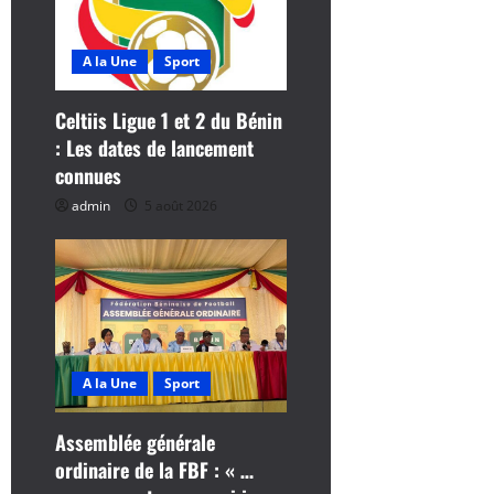
n
A la Une
Sport
d
Celtiis Ligue 1 et 2 du Bénin
’
: Les dates de lancement
a
connues
admin
5 août 2026
r
t
i
c
A la Une
Sport
l
Assemblée générale
e
ordinaire de la FBF : « …