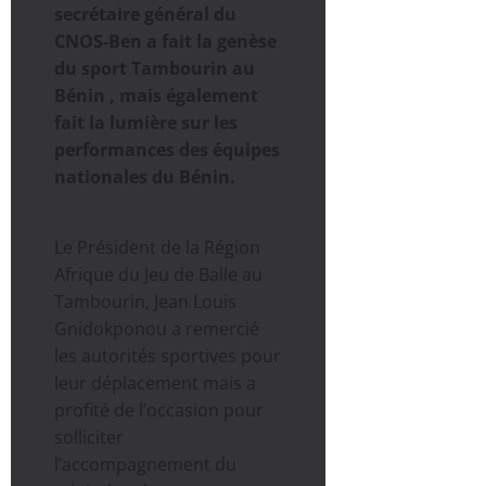
secrétaire général du
CNOS-Ben a fait la genèse
du sport Tambourin au
Bénin , mais également
fait la lumière sur les
performances des équipes
nationales du Bénin.
Le Président de la Région
Afrique du Jeu de Balle au
Tambourin, Jean Louis
Gnidokponou a remercié
les autorités sportives pour
leur déplacement mais a
profité de l’occasion pour
solliciter
l’accompagnement du