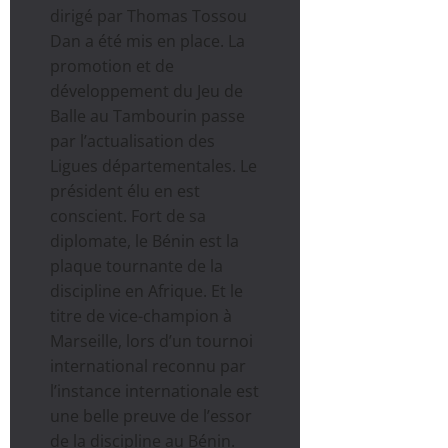
dirigé par Thomas Tossou
Dan a été mis en place. La
promotion et de
développement du Jeu de
Balle au Tambourin passe
par l’actualisation des
Ligues départementales. Le
président élu en est
conscient. Fort de sa
diplomate, le Bénin est la
plaque tournante de la
discipline en Afrique. Et le
titre de vice-champion à
Marseille, lors d’un tournoi
international reconnu par
l’instance internationale est
une belle preuve de l’essor
de la discipline au Bénin.