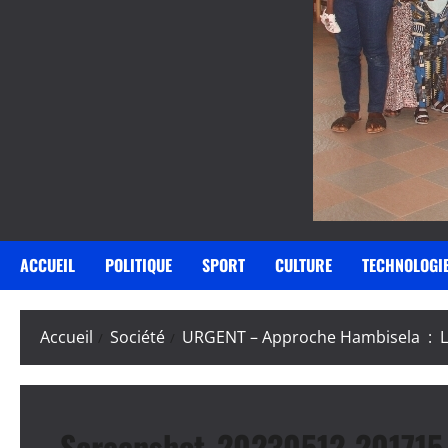
ACCUEIL
POLITIQUE
SPORT
CULTURE
TECHNOLOGI
Accueil
Société
URGENT – Approche Hambisela : La
Screenshot_20230512-201715_