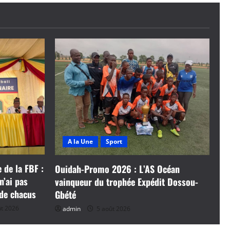
A la Une
Sport
 de la FBF :
Ouidah-Promo 2026 : L’AS Océan
n’ai pas
vainqueur du trophée Expédit Dossou-
 de chacus
Gbété
t 2026
admin
5 août 2026