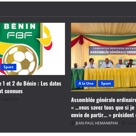
Sport
e 1 et 2 du Bénin : Les dates
A la Une
Sport
nt connues
Assemblée générale ordinaire
 août 2026
« …vous savez tous que si je 
envie de partir… » président
JEAN-PAUL HEMANKPAN
5 aoû