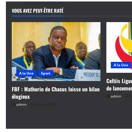
i
VOUS AVEZ PEUT-ÊTRE RATÉ
g
a
t
i
o
A la Une
n
A la Une
Sport
Celtiis Ligu
d
de lanceme
FBF : Mathurin de Chacus laisse un bilan
élogieux
admin
5
’
admin
6 août 2026
a
r