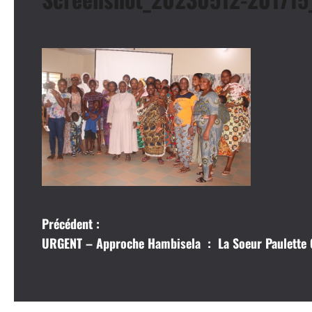
N
Précédent :
URGENT – Approche Hambisela : La Soeur Paulette G
a
v