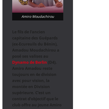
Amiro Moudachirou
Le fils de l’ancien
capitaine des Guépards
(ex-Ecureuils du Bénin),
Amadou Moudachirou a
posé ses valises au
Dynamo de Berlin
(D4).
Amiro Amadou reste
toujours en 4e division
avec pour vision, la
montée en Division
supérieure. C’est un
contrat d’objectif que le
club offre au jeune Amiro