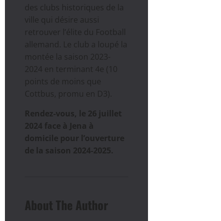
des clubs historiques de la
ville qui désire aussi
retrouver l’élite du Football
allemand. Le club a loupé la
montée la saison 2023-
2024 en terminant 4e (10
points de moins que
Cottbus, promu en D3).
Rendez-vous, le 26 juillet
2024 face à Jena à
domicile pour l’ouverture
de la saison 2024-2025.
About The Author