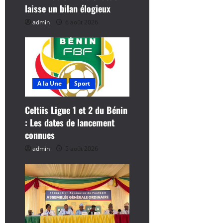
laisse un bilan élogieux
a
admin
6 août 2026
r
t
i
A la Une
Sport
c
Celtiis Ligue 1 et 2 du Bénin
l
: Les dates de lancement
connues
e
admin
5 août 2026