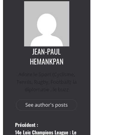
JEAN-PAUL
HEMANKPAN
Adore le Sport (Cyclisme,
Tennis, Rugby, Football); la
diplomatie , le buzz
See author's posts
N
Précédent :
14e Loic Champions League : Le