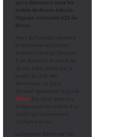
qui a découvert sous les
ordres de Bruno Adoula
l’équipe nationale U23 du
Bénin.
Alors qu’il devait rejoindre
le technicien autrichien
Andreas Heraf en Division
2, en Autriche, le coach de
56 ans a été séduit par le
projet du club des
Weinroten. Ce qui a
dérouté également le jeune
Amiro
. Il a signé deux ans
et sera sous les ordres d’un
coach qui a pleinement
confiance en lui.
Le Dynamo Berlin est l’un