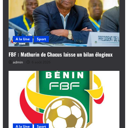
A la Une
Sport
FBF : Mathurin de Chacus laisse un bilan élogieux
admin
6 août 2026
A la Une
Sport