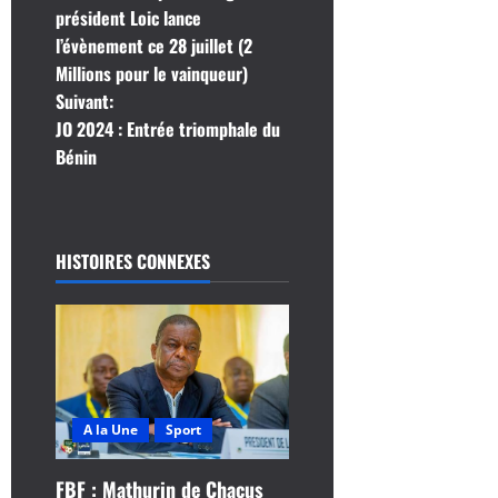
a
président Loic lance
l’évènement ce 28 juillet (2
v
Millions pour le vainqueur)
i
Suivant:
JO 2024 : Entrée triomphale du
g
Bénin
a
t
HISTOIRES CONNEXES
i
o
n
d
A la Une
Sport
’
FBF : Mathurin de Chacus