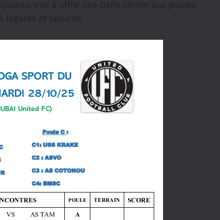
 Djossou vise à offrir une belle vitrine aux jeunes
 légalité et sécurité.