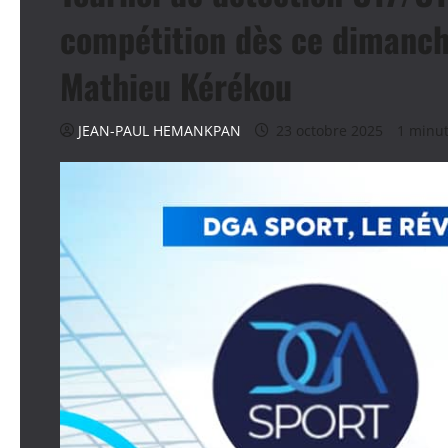
compétition dès ce dimanch
Mathieu Kérékou
JEAN-PAUL HEMANKPAN
23 octobre 2025
1 minut