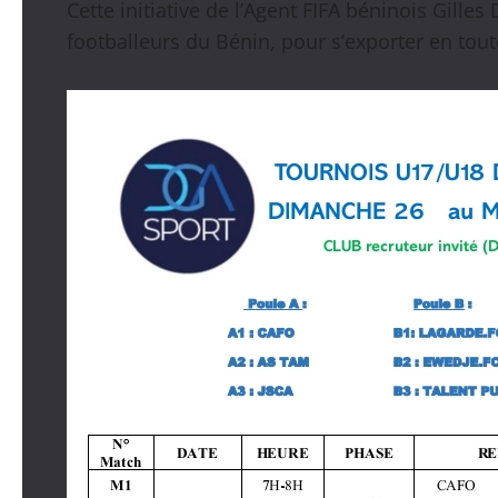
Cette initiative de l’Agent FIFA béninois Gilles
footballeurs du Bénin, pour s’exporter en toute