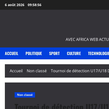
Aller
6 août 2026
09:58:58
au
contenu
AVEC AFRICA WEB ACTU
ACCUEIL
POLITIQUE
SPORT
CULTURE
TECHNOLOGI
Accueil
Non classé
Tournoi de détection U17/U18 D
Non classé
Tournoi de détection U17/U1