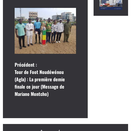
N
Précédent :
Tour de Foot Noudéwénou
a
(Agla) : La première demie
finale ce jour (Message de
v
Mariano Montcho)
i
g
a