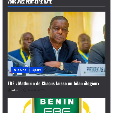
VOUS AVEZ PEUT-ÊTRE RATÉ
t
i
o
n
d
’
a
A la Une
Sport
r
FBF : Mathurin de Chacus laisse un bilan élogieux
t
admin
6 août 2026
i