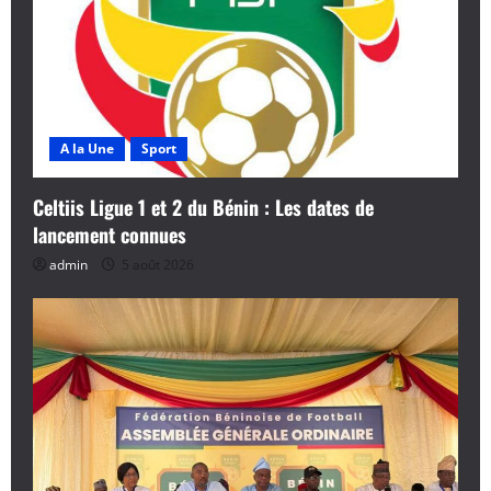
c
l
e
A la Une
Sport
Celtiis Ligue 1 et 2 du Bénin : Les dates de
lancement connues
admin
5 août 2026