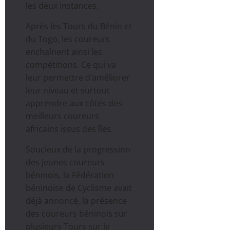
les deux instances.
Après les Tours du Bénin et
du Togo, les coureurs
enchaînent ainsi les
compétitions. Ce qui va
leur permettre d’améliorer
leur niveau et surtout
apprendre aux côtés des
meilleurs coureurs
africains issus des îles.
Soucieux de la progression
des jeunes coureurs
béninois, la Fédération
béninoise de Cyclisme avait
déjà annoncé, la présence
des coureurs béninois sur
plusieurs Tours sur le