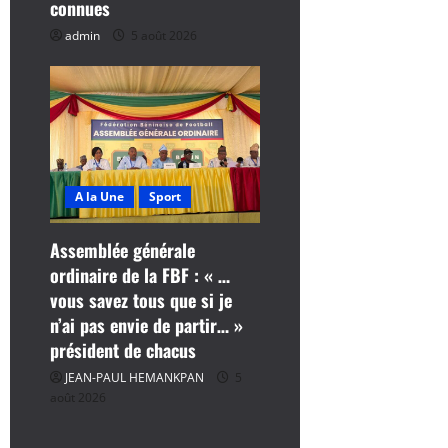
connues
e
admin
5 août 2026
A la Une
Sport
Assemblée générale
ordinaire de la FBF : « …
vous savez tous que si je
n’ai pas envie de partir… »
président de chacus
JEAN-PAUL HEMANKPAN
5
août 2026