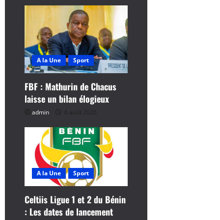
i
o
n
d
A la Une
Sport
’
FBF : Mathurin de Chacus
laisse un bilan élogieux
a
admin
6 août 2026
r
t
i
A la Une
Sport
c
Celtiis Ligue 1 et 2 du Bénin
l
: Les dates de lancement