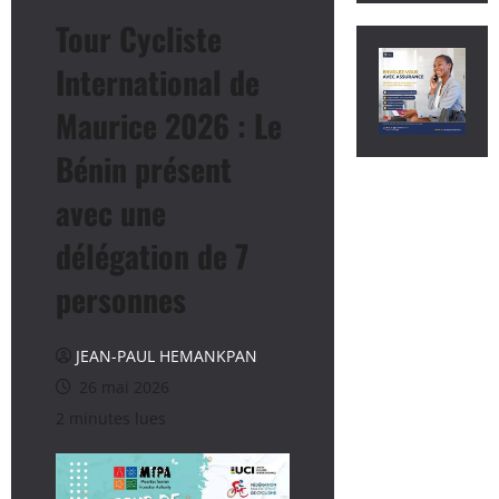
Tour Cycliste
International de
Maurice 2026 : Le
Bénin présent
avec une
délégation de 7
personnes
JEAN-PAUL HEMANKPAN
26 mai 2026
2 minutes lues