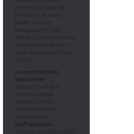
continentales avec les
formations africaines
Madar Team de
Madagascar et Team
AMANI; 1 club international
venu d’Afrique du Sud; 4
clubs régionaux et 3 clubs
locaux.
Coureurs béninois
sélectionnés
-Kocou Corneil Attaï
-Ricardo Sodjèdé
-Glorad Saïzonou
-Charbel Gandaho
-Clément Akiyo
Staff technique
-Fernand Gandaho (Coach)