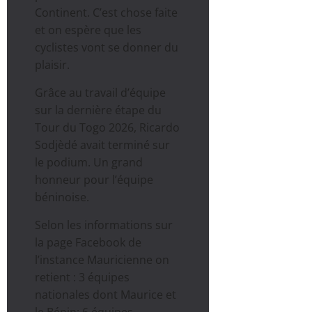
Continent. C’est chose faite
et on espère que les
cyclistes vont se donner du
plaisir.
Grâce au travail d’équipe
sur la dernière étape du
Tour du Togo 2026, Ricardo
Sodjèdé avait terminé sur
le podium. Un grand
honneur pour l’équipe
béninoise.
Selon les informations sur
la page Facebook de
l’instance Mauricienne on
retient : 3 équipes
nationales dont Maurice et
le Bénin; 6 équipes