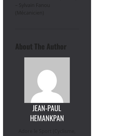
– Sylvain Fanou
(Mécanicien)
About The Author
JEAN-PAUL
HEMANKPAN
Adore le Sport (Cyclisme,