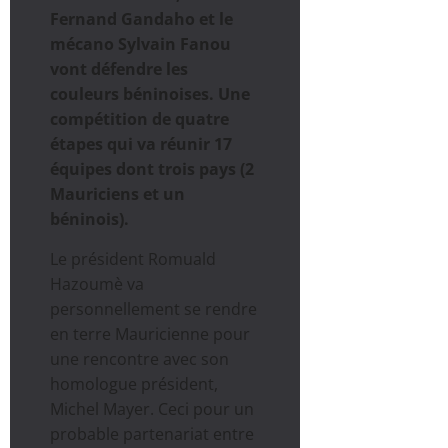
Fernand Gandaho et le
mécano Sylvain Fanou
vont défendre les
couleurs béninoises. Une
compétition de quatre
étapes qui va réunir 17
équipes dont trois pays (2
Mauriciens et un
béninois).
Le président Romuald
Hazoumè va
personnellement se rendre
en terre Mauricienne pour
une rencontre avec son
homologue président,
Michel Mayer. Ceci pour un
probable partenariat entre