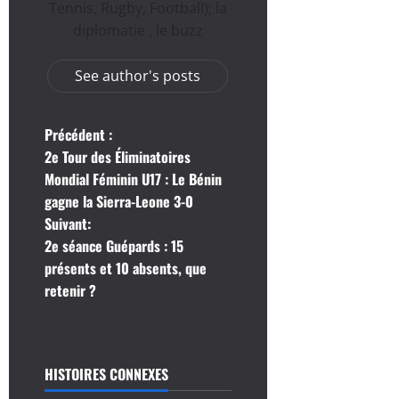
Tennis, Rugby, Football); la
diplomatie , le buzz
See author's posts
N
Précédent :
2e Tour des Éliminatoires
a
Mondial Féminin U17 : Le Bénin
gagne la Sierra-Leone 3-0
v
Suivant:
i
2e séance Guépards : 15
présents et 10 absents, que
g
retenir ?
a
t
HISTOIRES CONNEXES