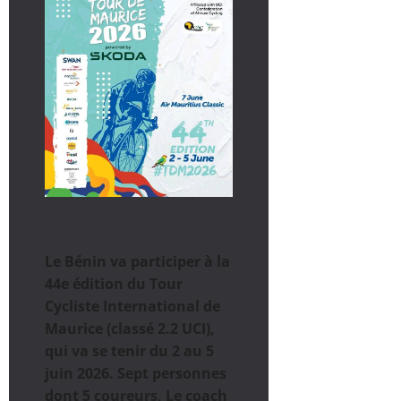
Le Bénin va participer à la
44e édition du Tour
Cycliste International de
Maurice (classé 2.2 UCI),
qui va se tenir du 2 au 5
juin 2026. Sept personnes
dont 5 coureurs, Le coach