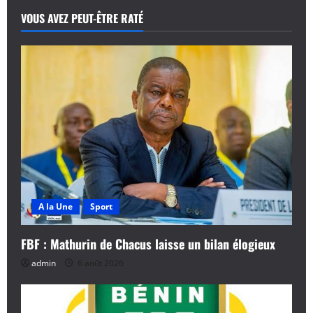
a
VOUS AVEZ PEUT-ÊTRE RATÉ
t
i
o
n
d
’
A la Une
Sport
a
FBF : Mathurin de Chacus laisse un bilan élogieux
r
admin
6 août 2026
t