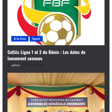
i
c
l
e
A la Une
Sport
Celtiis Ligue 1 et 2 du Bénin : Les dates de
lancement connues
admin
5 août 2026