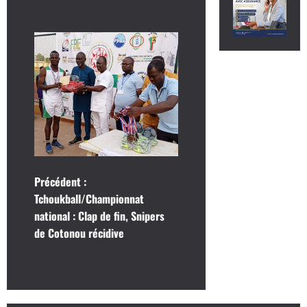
N
Précédent :
Tchoukball/Championnat
a
national : Clap de fin, Snipers
de Cotonou récidive
v
i
g