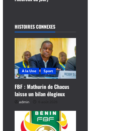
t
i
HISTOIRES CONNEXES
o
n
d
’
A la Une
Sport
a
FBF : Mathurin de Chacus
r
laisse un bilan élogieux
admin
6 août 2026
t
i