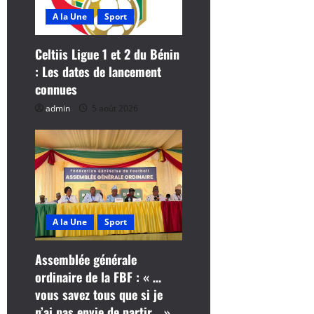
c
A la Une
Sport
l
Celtiis Ligue 1 et 2 du Bénin
e
: Les dates de lancement
connues
admin
5 août 2026
A la Une
Sport
Assemblée générale
ordinaire de la FBF : « …
vous savez tous que si je
n’ai pas envie de partir… »