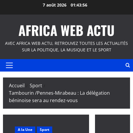
Aller
7 août 2026
01:43:57
au
contenu
AFRICA WEB ACTU
AVEC AFRICA WEB ACTU, RETROUVEZ TOUTES LES ACTUALITÉS
SUR LA POLITIQUE, LA MUSIQUE ET LE SPORT
Menu
principal
Accueil
Sport
Tambourin /Pennes-Mirabeau : La délégation
béninoise sera au rendez-vous
A la Une
Sport