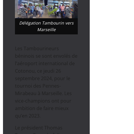
Délégation Tambourin vers
Marseille
Les Tambourineurs
béninois se sont envolés de
l’aéroport international de
Cotonou, ce jeudi 26
septembre 2024, pour le
tournoi des Pennes-
Mirabeau à Marseille. Les
vice-champions ont pour
ambition de faire mieux
qu’en 2023.
Le président Thomas