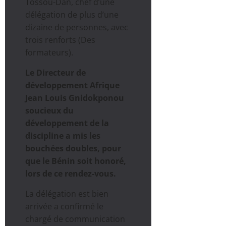
Tossou-Dan, chef d’une
délégation de plus d’une
dizaine de personnes, avec
trois renforts (Des
formateurs).
Le Directeur de
développement Afrique
Jean Louis Gnidokponou
soucieux du
développement de la
discipline a mis les
bouchées doubles, pour
que le Bénin soit honoré,
lors de ce rendez-vous.
La délégation est bien
arrivée a confirmé le
chargé de communication