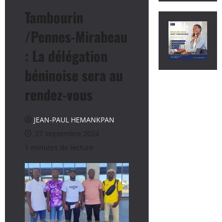
Tambourin
/Pennes-Mirabeau
: La délégation
béninoise sera au
rendez-vous
JEAN-PAUL HEMANKPAN
27 septembre 2024
1 minutes de lecture