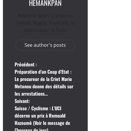
HEMANKPAN
Adore le Sport (Cyclisme,
Tennis, Rugby, Football); la
diplomatie , le buzz
See author's posts
N
Précédent :
Préparation d’un Coup d’Etat :
a
Le procureur de la Criet Mario
Metonou donne des détails sur
v
les arrestations…
i
Suivant:
Suisse / Cyclisme : L’UCI
g
décerne un prix à Romuald
Hazoumè (Voir le message de
a
l’heureux du jour)