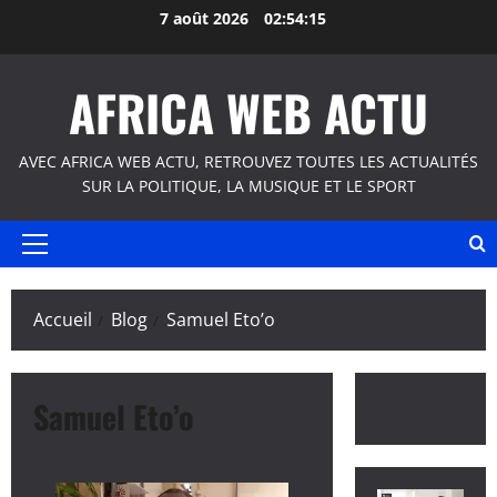
Aller
7 août 2026
02:54:16
au
contenu
AFRICA WEB ACTU
AVEC AFRICA WEB ACTU, RETROUVEZ TOUTES LES ACTUALITÉS
SUR LA POLITIQUE, LA MUSIQUE ET LE SPORT
Menu
principal
Accueil
Blog
Samuel Eto’o
Samuel Eto’o