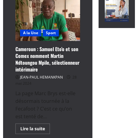
A la Une
Sport
Cameroun : Samuel Eto’o et son
Comex nomment Martin
Ndtoungou Mpile, sélectionneur
intérimaire
JEAN-PAUL HEMANKPAN
28
mai 2024
La page Marc Brys est-elle
désormais tournée à la
Fecafoot ? C’est ce qu’on
est tenté de...
En
Lire la suite
savoir
plus