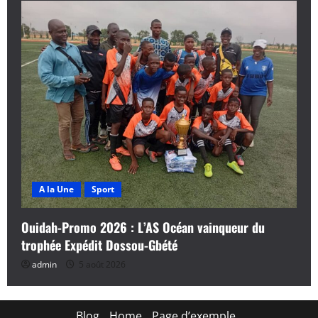
A la Une
Sport
Ouidah-Promo 2026 : L’AS Océan vainqueur du
trophée Expédit Dossou-Gbété
admin
5 août 2026
Blog
Home
Page d’exemple