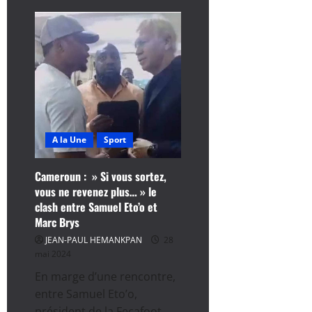
sur
Cameroun
:
Samuel
Eto’o
et
son
Comex
nomment
Martin
Ndtoungou
Mpile,
sélectionneur
intérimaire
A la Une
Sport
Cameroun : » Si vous sortez,
vous ne revenez plus… » le
clash entre Samuel Eto’o et
Marc Brys
JEAN-PAUL HEMANKPAN
28
mai 2024
En marge d’une rencontre,
entre Samuel Eto’o,
président de la Fecafoot,