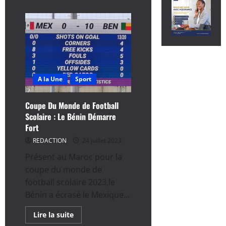
A la Une
Sport
Coupe Du Monde de Football
Scolaire : Le Bénin Démarre
Fort
REDACTION
24 juillet 2023
Présent au Maroc pour la
coupe du monde de
football scolaire 2023,le
Bénin a écrasé le Mexique...
En
Lire la suite
savoir