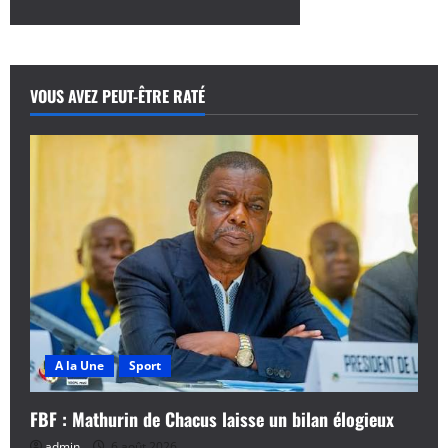
plus
sur
Coupe
Du
Monde
de
Football
VOUS AVEZ PEUT-ÊTRE RATÉ
Scolaire
:
Le
Bénin
Démarre
Fort
A la Une
Sport
FBF : Mathurin de Chacus laisse un bilan élogieux
admin
6 août 2026