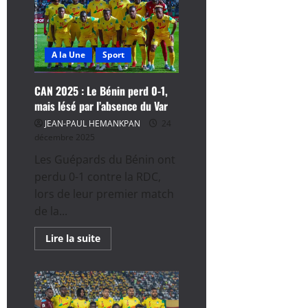
:
l’essentiel
de
la
première
A la Une
Sport
journée
CAN 2025 : Le Bénin perd 0-1,
mais lésé par l’absence du Var
JEAN-PAUL HEMANKPAN
24
décembre 2025
Les Guépards du Bénin ont
perdu 0-1 contre la RDC,
lors de leur premier match
de la...
En
Lire la suite
savoir
plus
sur
CAN
2025
:
Le