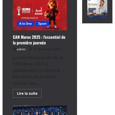
A la Une
Sport
CAN Maroc 2025 : l’essentiel de
la première journée
admin
25 décembre 2025
La première journée de la
CAN Maroc 2025 a
globalement confirmé la
hiérarchie du Football
africain. Les...
En
Lire la suite
savoir
plus
sur
CAN
Maroc
2025