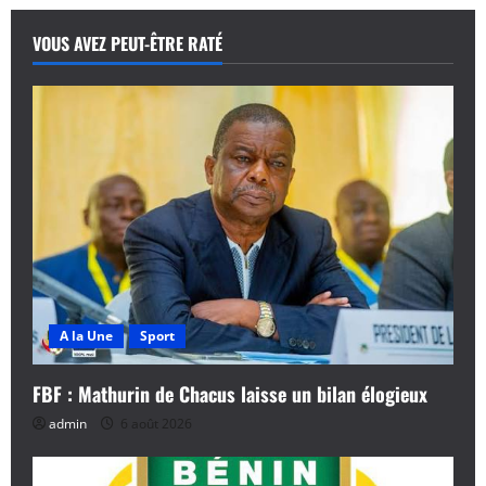
fin
à
l’égémonie
VOUS AVEZ PEUT-ÊTRE RATÉ
du
Ghana
au
Baba
Yara
Stadium
A la Une
Sport
FBF : Mathurin de Chacus laisse un bilan élogieux
admin
6 août 2026