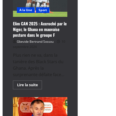
sans
Cédric
Hountondji)
A la Une
Sport
Elim CAN 2025 : Accroché par le
Niger, le Ghana en mauvaise
posture dans le groupe F
Gbevide Bertrand Sossou
10
septembre 2024
Plus rien ne va, dans la
tanière des Black Stars du
Ghana. Après la
surprenante défaite face...
En
Lire la suite
savoir
plus
sur
Elim
CAN
2025
:
Accroché