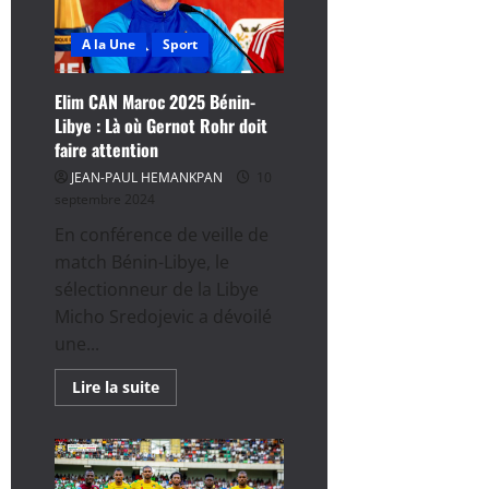
par
le
Niger,
A la Une
Sport
le
Ghana
en
mauvaise
Elim CAN Maroc 2025 Bénin-
posture
Libye : Là où Gernot Rohr doit
dans
le
faire attention
groupe
F
JEAN-PAUL HEMANKPAN
10
septembre 2024
En conférence de veille de
match Bénin-Libye, le
sélectionneur de la Libye
Micho Sredojevic a dévoilé
une...
En
Lire la suite
savoir
plus
sur
Elim
CAN
Maroc