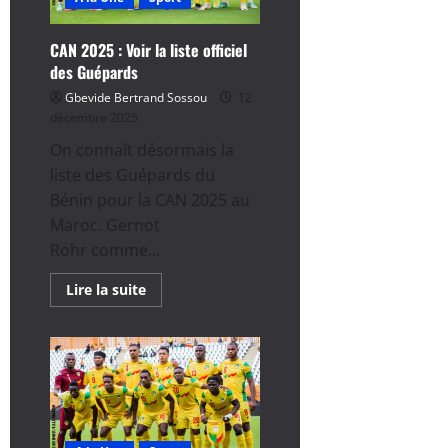
CAN 2025 : Voir la liste officiel
des Guépards
Gbevide Bertrand Sossou
12
décembre 2025
On connaît désormais la
liste des Guépards du
Bénin pour la CAN 2025 au
Maroc. Gernot
Rohr comme...
En
Lire la suite
savoir
plus
sur
CAN
2025
:
Voir
la
liste
officiel
des