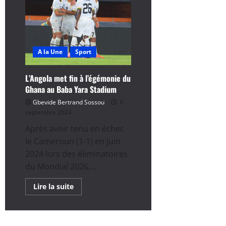
:
Voir
le
programme
du
lundi
9
septembre
A la Une
Sport
L’Angola met fin à l’égémonie du
Ghana au Baba Yara Stadium
Gbevide Bertrand Sossou
6
septembre 2024
Après avoir tenu en échec
le Cameroun (1-1) en juin
2024 lors des éliminatoires
du Mondial 2026,...
En
Lire la suite
savoir
plus
sur
L’Angola
met