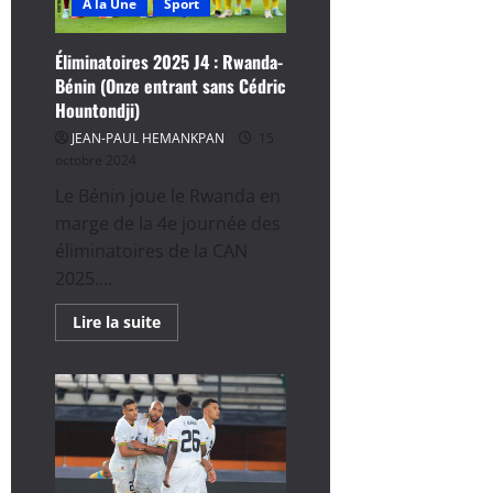
A la Une
Sport
Guépards
Éliminatoires 2025 J4 : Rwanda-
Bénin (Onze entrant sans Cédric
Hountondji)
JEAN-PAUL HEMANKPAN
15
octobre 2024
Le Bénin joue le Rwanda en
marge de la 4e journée des
éliminatoires de la CAN
2025....
En
Lire la suite
savoir
plus
sur
Éliminatoires
2025
J4
:
Rwanda-
Bénin
(Onze
entrant