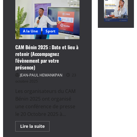
A la Une
Sport
CAM Bénin 2025 : Date et lieu à
retenir (Accompagnez
l’évènement par votre
présence)
JEAN-PAUL HEMANKPAN
23
octobre 2025
Les organisateurs du CAM
Bénin 2025 ont organisé
une conférence de presse
le 20 Octobre 2025 à...
En
Lire la suite
savoir
plus