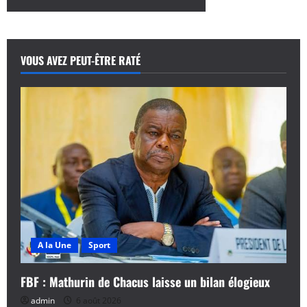
sur
CAM
Bénin
2025
FootGoal
:
VOUS AVEZ PEUT-ÊTRE RATÉ
Vano
Baby
Brand
Ambassadeur
A la Une
Sport
FBF : Mathurin de Chacus laisse un bilan élogieux
admin
6 août 2026