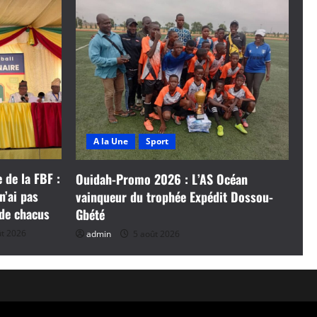
A la Une
Sport
 de la FBF :
Ouidah-Promo 2026 : L’AS Océan
n’ai pas
vainqueur du trophée Expédit Dossou-
 de chacus
Gbété
t 2026
admin
5 août 2026