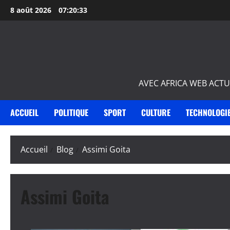
Aller
8 août 2026
07:20:34
au
contenu
AVEC AFRICA WEB ACTU
ACCUEIL
POLITIQUE
SPORT
CULTURE
TECHNOLOGI
Accueil
Blog
Assimi Goita
Assimi Goita