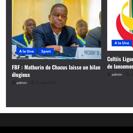
A la Une
A la Une
Sport
Celtiis Ligu
de lanceme
FBF : Mathurin de Chacus laisse un bilan
élogieux
admin
5
admin
6 août 2026