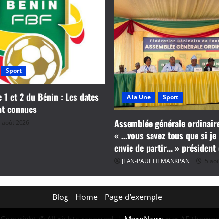
Sport
e 1 et 2 du Bénin : Les dates
A la Une
Sport
nt connues
Assemblée générale ordinaire
 août 2026
« …vous savez tous que si je 
envie de partir… » président
JEAN-PAUL HEMANKPAN
5 aoû
Blog
Home
Page d’exemple
Copyright © All rights reserved.
|
MoreNews
par AF themes