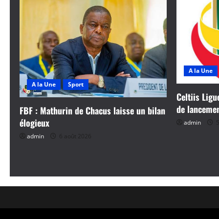
A la Une
A la Une
Sport
Celtiis Ligu
de lanceme
FBF : Mathurin de Chacus laisse un bilan
élogieux
admin
5
admin
6 août 2026