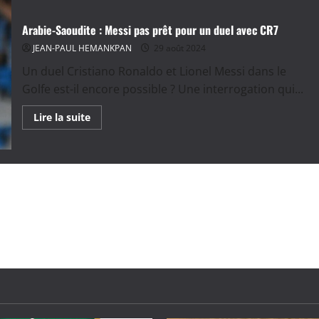
Arabie-Saoudite : Messi pas prêt pour un duel avec CR7
JEAN-PAUL HEMANKPAN
29 août 2024
Un duel Cristiano Ronaldo et Lionel Messi dans le
Golfe est-il encore possible ? Une interrogation qui...
En
Lire la suite
savoir
plus
sur
Arabie-
Saoudite
:
Messi
pas
prêt
pour
un
duel
avec
CR7