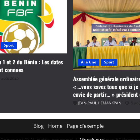
Sport
e 1 et 2 du Bénin : Les dates
A la Une
Sport
nt connues
Assemblée générale ordinaire
 août 2026
« …vous savez tous que si je 
envie de partir… » président
JEAN-PAUL HEMANKPAN
5 aoû
Blog
Home
Page d’exemple
Copyright © All rights reserved.
|
MoreNews
par AF themes