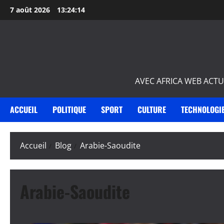
Aller
7 août 2026
13:24:14
au
contenu
AVEC AFRICA WEB ACTU
ACCUEIL
POLITIQUE
SPORT
CULTURE
TECHNOLOGI
Accueil
Blog
Arabie-Saoudite
Arabie-Saoudite