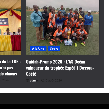
A la Une
Sport
 de la FBF :
Ouidah-Promo 2026 : L’AS Océan
n’ai pas
vainqueur du trophée Expédit Dossou-
 de chacus
Gbété
t 2026
admin
5 août 2026