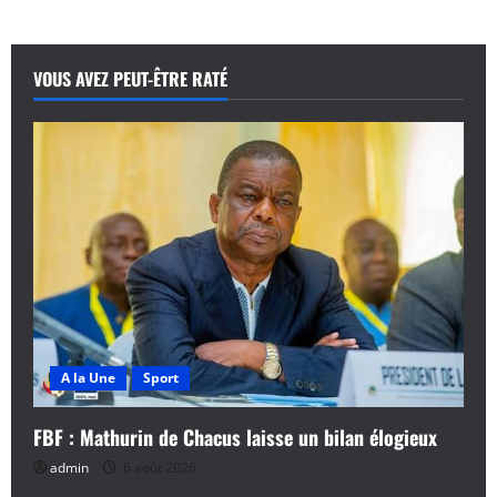
Polar
Music
Prize
:
Angélique
VOUS AVEZ PEUT-ÊTRE RATÉ
fait
danser
le
roi
de
Suède
A la Une
Sport
FBF : Mathurin de Chacus laisse un bilan élogieux
admin
6 août 2026