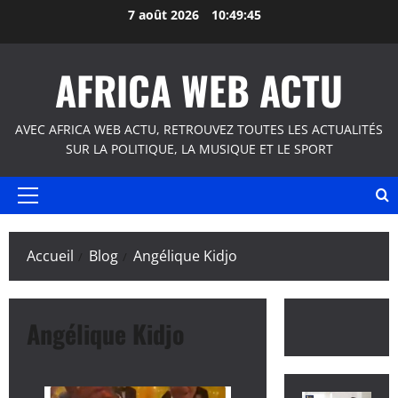
Aller
7 août 2026
10:49:46
au
contenu
AFRICA WEB ACTU
AVEC AFRICA WEB ACTU, RETROUVEZ TOUTES LES ACTUALITÉS
SUR LA POLITIQUE, LA MUSIQUE ET LE SPORT
Menu
principal
Accueil
Blog
Angélique Kidjo
Angélique Kidjo