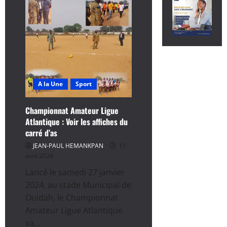
A la Une
Sport
Championnat Amateur Ligue
Atlantique : Voir les affiches du
carré d’as
JEAN-PAUL HEMANKPAN
11
avril 2024
Lancé le samedi 27 janvier
2024, au stade Municipal de
Ouidah, le Championnat
Amateur Ligue Atlantique
va...