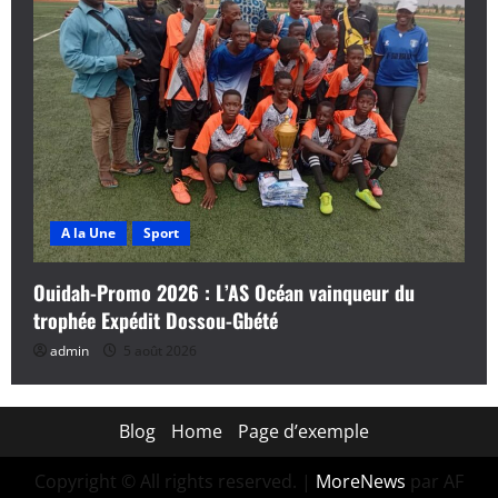
A la Une
Sport
Ouidah-Promo 2026 : L’AS Océan vainqueur du
trophée Expédit Dossou-Gbété
admin
5 août 2026
Blog
Home
Page d’exemple
Copyright © All rights reserved.
|
MoreNews
par AF