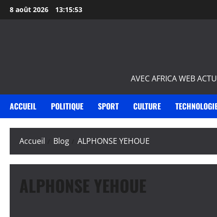
Aller
8 août 2026
13:15:54
au
contenu
AVEC AFRICA WEB ACTU
ACCUEIL
POLITIQUE
SPORT
CULTURE
TECHNOLOGI
Accueil
Blog
ALPHONSE YEHOUE
ALPHONSE YEHOUE