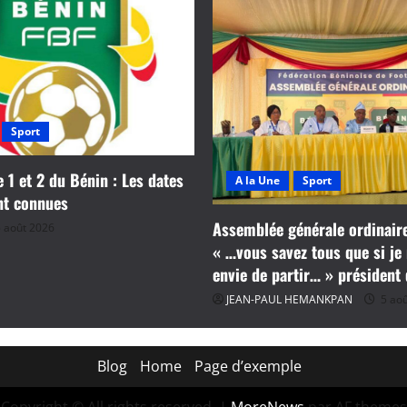
Sport
e 1 et 2 du Bénin : Les dates
A la Une
Sport
nt connues
Assemblée générale ordinaire
 août 2026
« …vous savez tous que si je 
envie de partir… » président
JEAN-PAUL HEMANKPAN
5 aoû
Blog
Home
Page d’exemple
Copyright © All rights reserved.
|
MoreNews
par AF themes