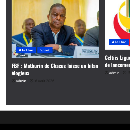
A la Une
A la Une
Sport
Celtiis Ligu
de lanceme
FBF : Mathurin de Chacus laisse un bilan
élogieux
admin
5
admin
6 août 2026