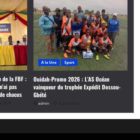
A la Une
Sport
 de la FBF :
Ouidah-Promo 2026 : L’AS Océan
n’ai pas
vainqueur du trophée Expédit Dossou-
 de chacus
Gbété
t 2026
admin
5 août 2026