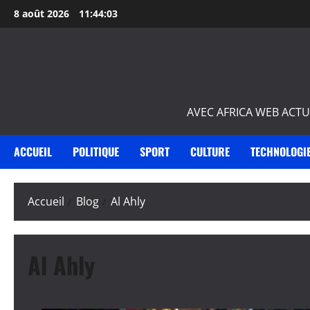
Aller
8 août 2026
11:44:03
au
contenu
AVEC AFRICA WEB ACTU
ACCUEIL
POLITIQUE
SPORT
CULTURE
TECHNOLOGI
Accueil
Blog
Al Ahly
Al Ahly