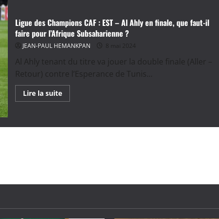
Ligue des Champions CAF : EST – Al Ahly en finale, que faut-il
faire pour l’Afrique Subsaharienne ?
JEAN-PAUL HEMANKPAN
8 mai 2024
Al Ahly tenant du titre va jouer la double finale (Aller –
Retour) contre l’Esperance de Tunis...
En
Lire la suite
savoir
plus
sur
Ligue
des
Champions
CAF
:
EST
–
Al
Ahly
en
finale,
que
faut-
il
faire