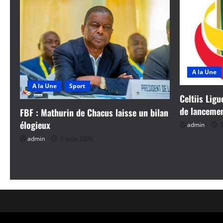
A la Une
A la Une
Sport
Celtiis Ligu
de lanceme
FBF : Mathurin de Chacus laisse un bilan
élogieux
admin
5
admin
6 août 2026