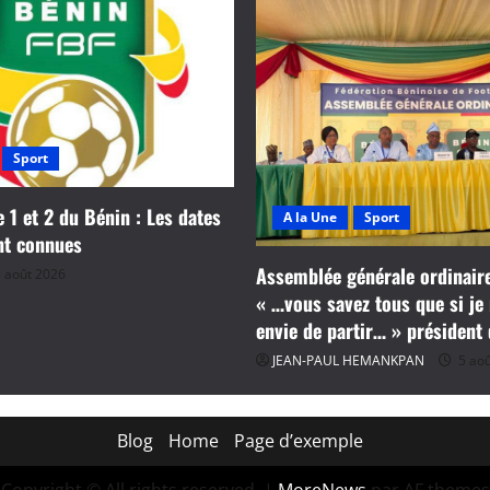
pour
l’Afrique
Subsaharienne
?
Sport
e 1 et 2 du Bénin : Les dates
A la Une
Sport
nt connues
Assemblée générale ordinaire
 août 2026
« …vous savez tous que si je 
envie de partir… » président
JEAN-PAUL HEMANKPAN
5 aoû
Blog
Home
Page d’exemple
Copyright © All rights reserved.
|
MoreNews
par AF themes