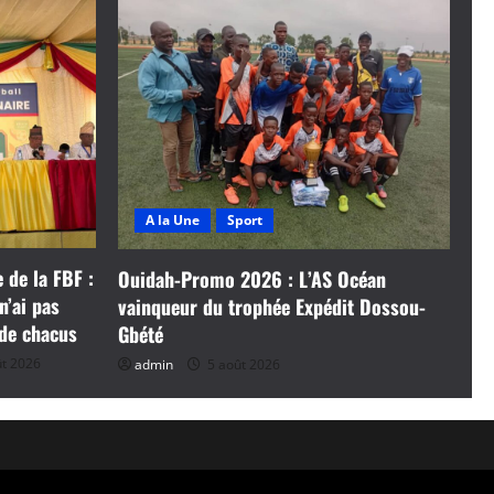
A la Une
Sport
 de la FBF :
Ouidah-Promo 2026 : L’AS Océan
n’ai pas
vainqueur du trophée Expédit Dossou-
 de chacus
Gbété
t 2026
admin
5 août 2026