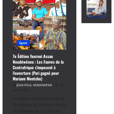
Sport
7e Édition Tournoi Assau
Noudéwénou : Les Fauves de la
Centrafrique s’imposent à
l’ouverture (Pari gagné pour
Mariano Montcho)
JEAN-PAUL HEMANKPAN
16
juillet 2024
Le match d’ouverture de la
7e édition du tournoi Assau
Noudéwénou a connu la