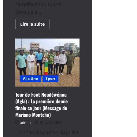
Noudéwénou qui se
déroule à...
En
Lire la suite
savoir
plus
sur
Tournoi
Noudéwénou
(Agla)
:
Espoir
d’Abomey-
Calavi,
premier
finaliste
A la Une
Sport
Tour de Foot Noudéwénou
(Agla) : La première demie
finale ce jour (Message de
Mariano Montcho)
admin
30 août 2023
Lancé le dimanche 30 juillet