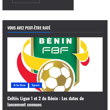
savoir
plus
sur
AGE-
CoCAFA
2025
:
Les
VOUS AVEZ PEUT-ÊTRE RATÉ
trois
points
à
retenir
sur
les
travaux
au
Bénin
A la Une
Sport
Celtiis Ligue 1 et 2 du Bénin : Les dates de
lancement connues