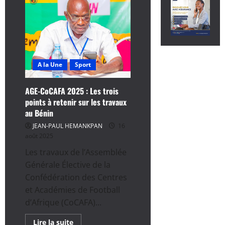
A la Une
Sport
AGE-CoCAFA 2025 : Les trois
points à retenir sur les travaux
au Bénin
JEAN-PAUL HEMANKPAN
16
août 2025
Les travaux de l’Assemblée
Générale Élective de la
Confédération des Centres
et Académies de Football
d’Afrique (CoCAFA)...
En
Lire la suite