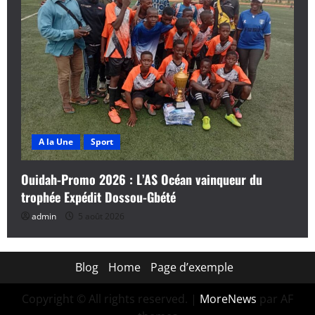
A la Une
Sport
Ouidah-Promo 2026 : L’AS Océan vainqueur du
trophée Expédit Dossou-Gbété
admin
5 août 2026
Blog
Home
Page d’exemple
Copyright © All rights reserved.
|
MoreNews
par AF