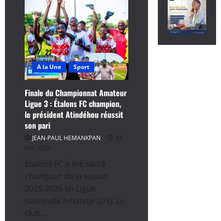
A la Une
Sport
Finale du Championnat Amateur
Ligue 3 : Étalons FC champion,
le président Atindéhou réussit
son pari
JEAN-PAUL HEMANKPAN
24
mai 2026
Étalons FC a été sacré
champion de la saison
2025-2026 en Ligue
Nationale Amateur (D3). Le
club...