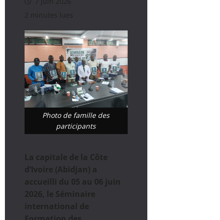
7 juin 2026
2 minutes lues
Photo de famille des
participants
La capitale de la Côte
d’Ivoire (Abidjan) a
accueilli du 05 au 06 juin
2026, le Séminaire
international de
Formation des