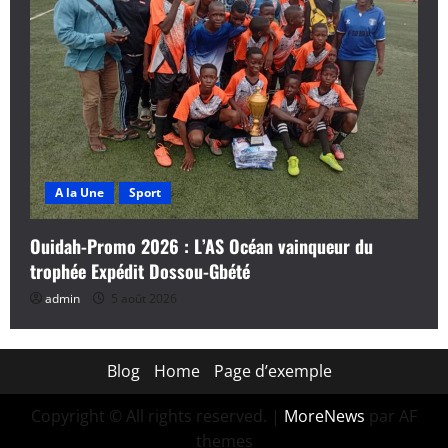
A la Une
Sport
Ouidah-Promo 2026 : L’AS Océan vainqueur du
trophée Expédit Dossou-Gbété
admin
5 août 2026
Blog
Home
Page d’exemple
Copyright © All rights reserved.
|
MoreNews
par AF
themes