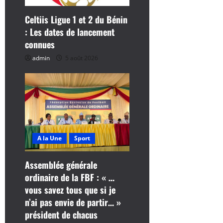
c
Celtiis Ligue 1 et 2 du Bénin
l
: Les dates de lancement
connues
e
admin
5 août 2026
A la Une
Sport
Assemblée générale
ordinaire de la FBF : « …
vous savez tous que si je
n’ai pas envie de partir… »
président de chacus