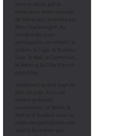
encore réussi par la
Fédération Internationale
de Maracana, présidée par
Bleu Charlemagne. Au
nombre des pays
participants, on retient : le
Gabon, le Togo, le Burkina
Faso, le Mali, le Cameroun,
le Bénin et la Côte d’Ivoire
pays hôte.
Seulement quatre pays en
plus du pays d’accueil
étaient présents
notamment : le Bénin, le
Mali et le Burkina Faso. Le
reste des participants ont
suivi la formation par