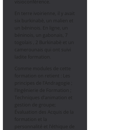
visioconférence.
En terre ivoirienne, il y avait
six burkinabè, un malien et
un béninois. En ligne, un
béninois, un gabonais, 7
togolais , 2 Burkinabè et un
camerounais qui ont suivi
ladite formation.
Comme modules de cette
formation on retient : Les
principes de l’Andragogie ;
l’Ingénierie de Formation ;
Techniques d’animation et
gestion de groupe;
Évaluation des Acquis de la
formation et la
personnalité et l’éthique de