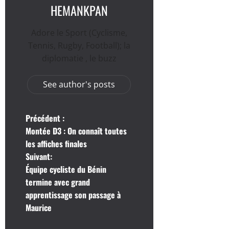
HEMANKPAN
Adore le Sport (Cyclisme,
Tennis, Rugby, Football); la
diplomatie , le buzz
See author's posts
N
Précédent :
Montée D3 : On connaît toutes
a
les affiches finales
Suivant:
v
Équipe cycliste du Bénin
i
termine avec grand
apprentissage son passage à
g
Maurice