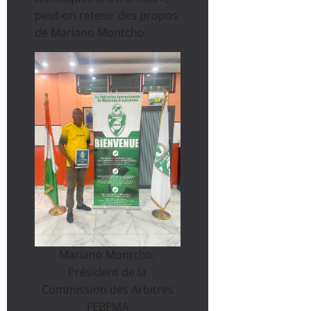
peut-on retenir des propos
de Mariano Montcho.
Mariano Montcho,
Président de la
Commission des Arbitres
FEBEMA