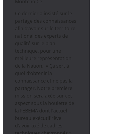
Montcho.Ce
Ce dernier a insisté sur le
partage des connaissances
afin d’avoir sur le territoire
national des experts de
qualité sur le plan
technique, pour une
meilleure représentation
de la Nation. » Ça sert à
quoi d’obtenir la
connaissance et ne pas la
partager. Notre première
mission sera axée sur cet
aspect sous la houlette de
la FEBEMA dont l’actuel
bureau exécutif rêve
d’avoir axé de cadres
techniques chevronnés »,