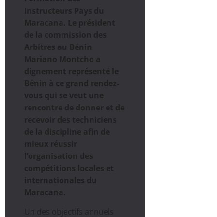
Instructeurs Pays du
Maracana. Le président
de la commission des
Arbitres au Bénin
Mariano Montcho a
dignement représenté le
Bénin à ce grand rendez-
vous qui se veut une
rencontre de donner et de
recevoir des techniciens
de la discipline afin de
mieux réussir
l’organisation des
compétitions locales et
internationales du
Maracana.
Un des objectifs annuels