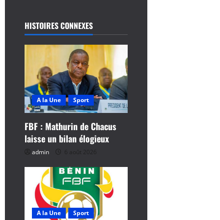
a
t
HISTOIRES CONNEXES
i
o
n
d
A la Une
Sport
’
FBF : Mathurin de Chacus
laisse un bilan élogieux
a
admin
6 août 2026
r
t
i
A la Une
Sport