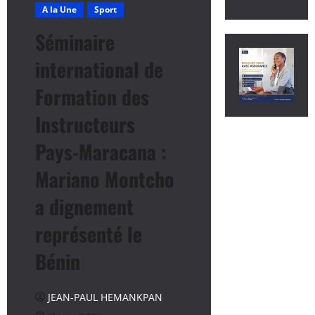
A la Une
Sport
Séminaire
international de
Formation des
Instructeurs
Pays-Maracana :
Mariano Montcho
a dignement
représenté le
Bénin
JEAN-PAUL HEMANKPAN