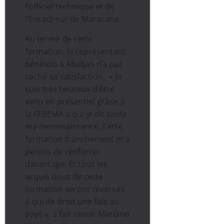
l’officiel technique et de
l’Encadreur de Maracana.
Au terme de cette
formation, le représentant
béninois à Abidjan n’a pas
caché sa satisfaction. » Je
suis très heureux d’être
venu en présentiel grâce à
la FEBEMA a qui je dit toute
ma reconnaissance. Cette
formation franchement m’a
permis de renforcer
davantage. Et tous les
acquis issus de cette
formation seront reversés
à qui de droit une fois au
pays », a fait savoir Mariano