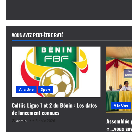
a
v
i
VOUS AVEZ PEUT-ÊTRE RATÉ
g
a
t
i
o
A la Une
Sport
n
Celtiis Ligue 1 et 2 du Bénin : Les dates
A la Une
d
de lancement connues
Assemblée g
admin
5 août 2026
’
« …vous save