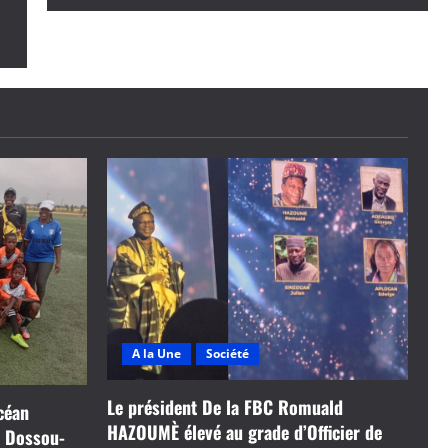
A la Une
Société
Le président De la FBC Romuald
céan
HAZOUMÈ élevé au grade d’Officier de
t Dossou-