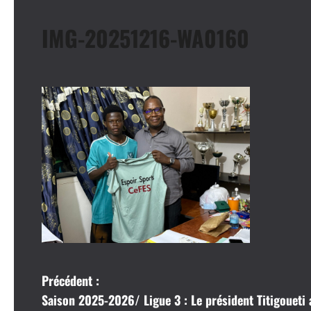
IMG-20251216-WA0160
N
Précédent :
Saison 2025-2026/ Ligue 3 : Le président Titigoueti a