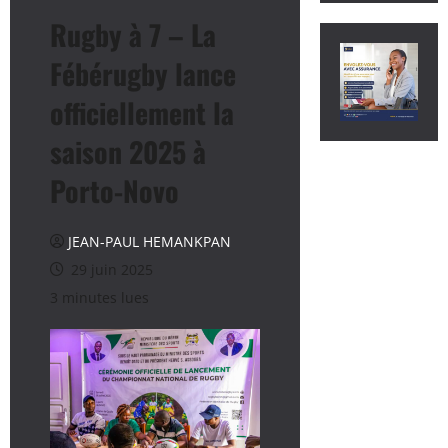
Rugby à 7 – La
Fébérugby lance
officiellement la
saison 2025 à
Porto-Novo
JEAN-PAUL HEMANKPAN
29 juin 2025
3 minutes lues