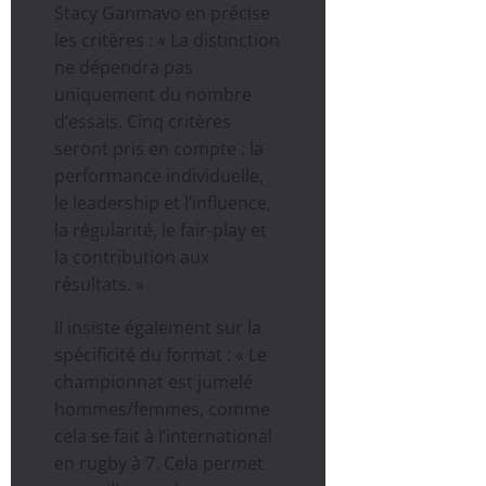
Stacy Ganmavo en précise
les critères : « La distinction
ne dépendra pas
uniquement du nombre
d’essais. Cinq critères
seront pris en compte : la
performance individuelle,
le leadership et l’influence,
la régularité, le fair-play et
la contribution aux
résultats. »
Il insiste également sur la
spécificité du format : « Le
championnat est jumelé
hommes/femmes, comme
cela se fait à l’international
en rugby à 7. Cela permet