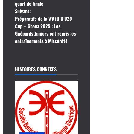
v
quart de finale
i
Suivant:
Préparatifs de la WAFU B U20
g
Cup – Ghana 2025 : Les
Guépards Juniors ont repris les
a
entraînements à Missérété
t
i
HISTOIRES CONNEXES
o
n
d
’
a