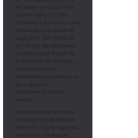
les subventions aux clubs
pour le rugby à 7. Une
deuxième tranche leur sera
allouée pour la saison de
rugby à 15. Des visites de
terrain ont été effectuées
en amont pour évaluer la
préparation des équipes. «
Les clubs se sont
véritablement mobilisés, ce
qui augure un
championnat de bon
niveau. »
L’encadrement technique
et médical est également
renforcé : « L’arbitrage sera
assuré par une équipe