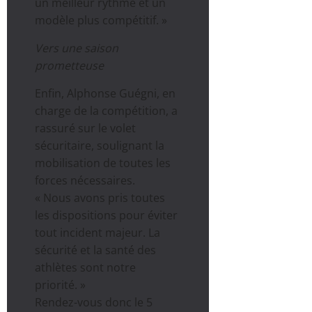
un meilleur rythme et un
modèle plus compétitif. »
Vers une saison
prometteuse
Enfin, Alphonse Guégni, en
charge de la compétition, a
rassuré sur le volet
sécuritaire, soulignant la
mobilisation de toutes les
forces nécessaires.
« Nous avons pris toutes
les dispositions pour éviter
tout incident majeur. La
sécurité et la santé des
athlètes sont notre
priorité. »
Rendez-vous donc le 5