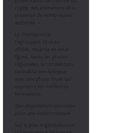
présentation de l’hymne du
rugby, des animations et la
présence de nombreuses
autorités. »
Le championnat
regroupera 12 clubs
affiliés, répartis en deux
ligues. Après les phases
régionales, la compétition
connaîtra son épilogue
avec une phase finale qui
opposera les meilleures
formations.
Des dispositions concrètes
pour une édition réussie
Sur le plan organisationnel,
la Fébérugby a déjà versé