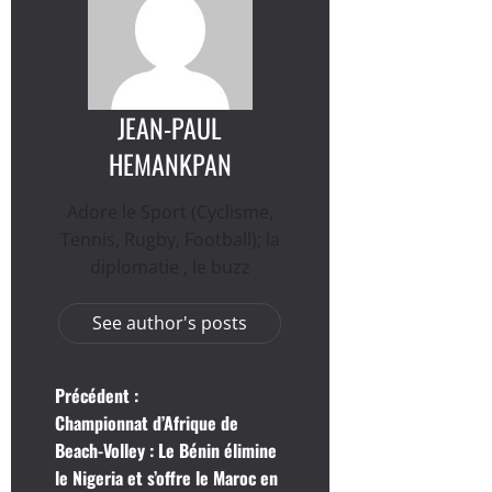
JEAN-PAUL
HEMANKPAN
Adore le Sport (Cyclisme,
Tennis, Rugby, Football); la
diplomatie , le buzz
See author's posts
N
Précédent :
Championnat d’Afrique de
a
Beach-Volley : Le Bénin élimine
le Nigeria et s’offre le Maroc en