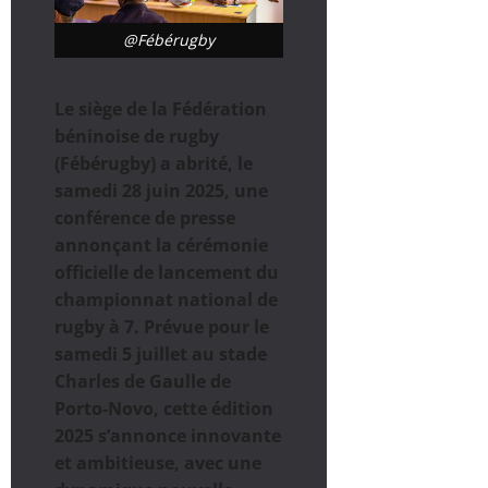
@Fébérugby
Le siège de la Fédération
béninoise de rugby
(Fébérugby) a abrité, le
samedi 28 juin 2025, une
conférence de presse
annonçant la cérémonie
officielle de lancement du
championnat national de
rugby à 7. Prévue pour le
samedi 5 juillet au stade
Charles de Gaulle de
Porto-Novo, cette édition
2025 s’annonce innovante
et ambitieuse, avec une