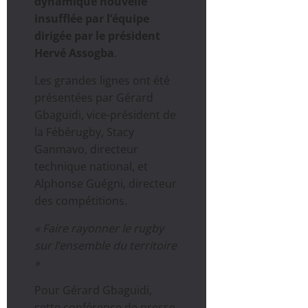
dynamique nouvelle
insufflée par l’équipe
dirigée par le président
Hervé Assogba
.
Les grandes lignes ont été
présentées par Gérard
Gbaguidi, vice-président de
la Fébérugby, Stacy
Ganmavo, directeur
technique national, et
Alphonse Guégni, directeur
des compétitions.
« Faire rayonner le rugby
sur l’ensemble du territoire
»
Pour Gérard Gbaguidi,
cette conférence de presse