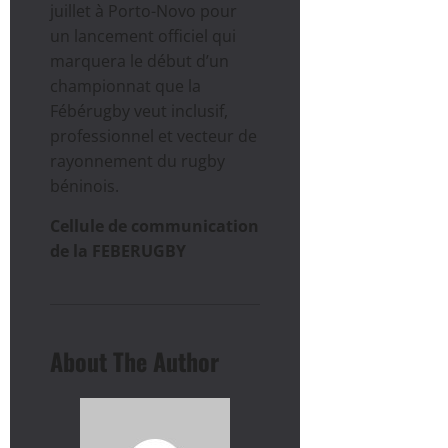
juillet à Porto-Novo pour
un lancement officiel qui
marquera le début d’un
championnat que la
Fébérugby veut inclusif,
professionnel et vecteur de
rayonnement du rugby
béninois.
Cellule de communication
de la FEBERUGBY
About The Author