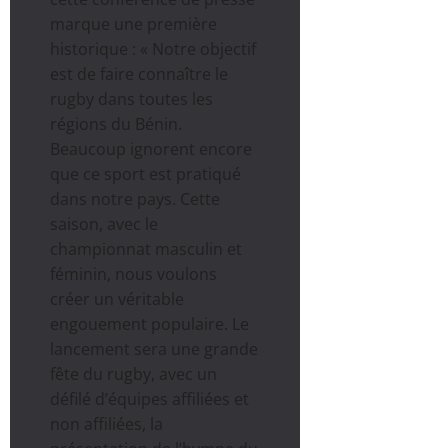
marque une première
historique : « Notre objectif
est de faire connaître le
rugby dans toutes les
régions du Bénin.
Beaucoup ignorent encore
que ce sport est pratiqué
dans notre pays. Cette
saison, avec le
championnat masculin et
féminin, nous voulons
créer un véritable
engouement populaire. Le
lancement sera une grande
fête du rugby, avec un
défilé d’équipes affiliées et
non affiliées, la