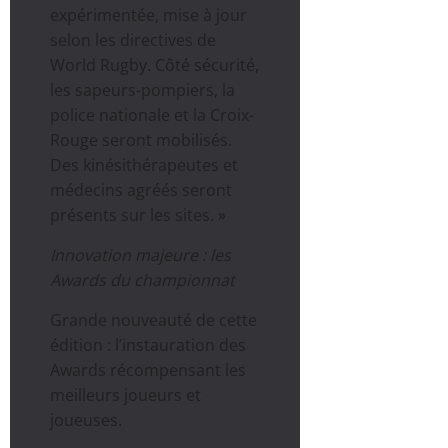
expérimentée, mise à jour
selon les directives de
World Rugby. Côté sécurité,
les sapeurs-pompiers, la
police nationale et la Croix-
Rouge seront mobilisés.
Des kinésithérapeutes et
médecins agréés seront
présents sur les sites. »
Innovation majeure : les
Awards du championnat
Grande nouveauté de cette
édition : l’instauration des
Awards récompensant les
meilleurs joueurs et
joueuses.