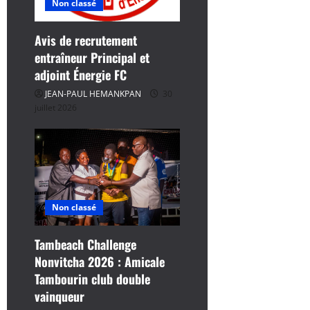
r
Non classé
t
Avis de recrutement
entraîneur Principal et
i
adjoint Énergie FC
c
JEAN-PAUL HEMANKPAN
30
juillet 2026
l
e
Non classé
Tambeach Challenge
Nonvitcha 2026 : Amicale
Tambourin club double
vainqueur