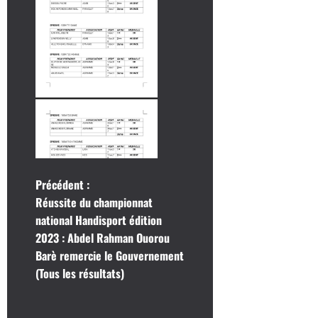
N
Précédent :
Réussite du championnat
a
national Handisport édition
2023 : Abdel Rahman Ouorou
v
Barè remercie le Gouvernement
i
(Tous les résultats)
g