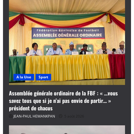
i
c
l
e
A la Une
Sport
Assemblée générale ordinaire de la FBF : « …vous
savez tous que si je n’ai pas envie de partir… »
président de chacus
JEAN-PAUL HEMANKPAN
5 août 2026