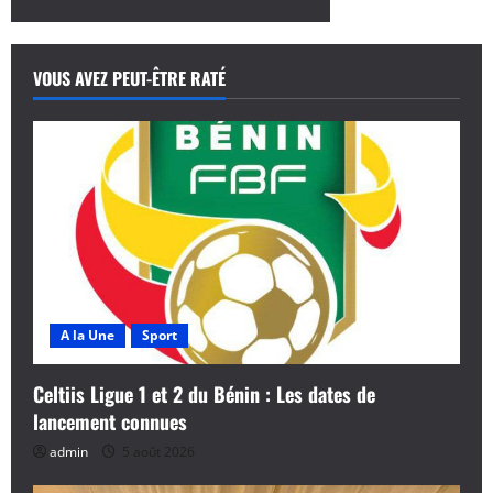
a
t
VOUS AVEZ PEUT-ÊTRE RATÉ
i
o
n
d
’
A la Une
Sport
a
r
Celtiis Ligue 1 et 2 du Bénin : Les dates de
lancement connues
t
admin
5 août 2026