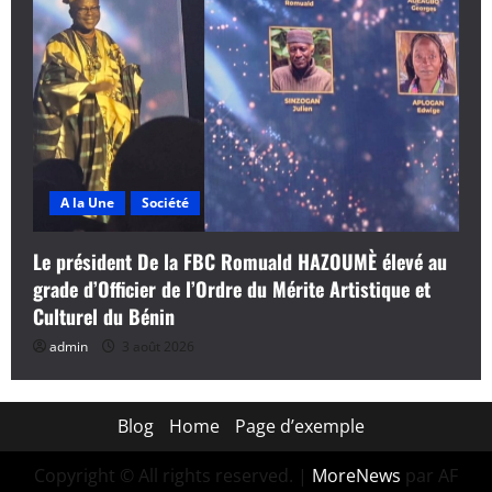
A la Une
Société
Le président De la FBC Romuald HAZOUMÈ élevé au
grade d’Officier de l’Ordre du Mérite Artistique et
Culturel du Bénin
admin
3 août 2026
Blog
Home
Page d’exemple
Copyright © All rights reserved.
|
MoreNews
par AF