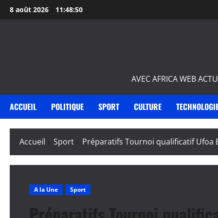
Aller
8 août 2026
11:48:51
au
contenu
AVEC AFRICA WEB ACTU
ACCUEIL
POLITIQUE
SPORT
CULTURE
TECHNOLOGI
Accueil
Sport
Préparatifs Tournoi qualificatif Ufo
A la Une
Sport
Préparatifs Tournoi qualific