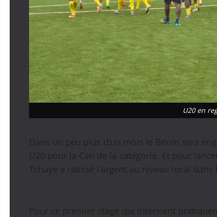
U20 en re
Dans un peu plus d’un mois le Bénin sera enga
U20 pour la Can de la catégorie. Et pour lancer
Tchaye a ratissé l’argent au niveau local dans l
Pour ce premier stage qui intervient pratique