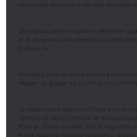
retenus par Raymond et son staff technique p
Ces joueurs parmi lesquels on dénombre 3 gar
et 16 attaquants sont attendus au Centre d’Exc
jusqu’au 26.
Pendant 5 jours ils seront soumis à d’intense
dégager un groupe qui pourra poursuivre l’av
Le sélectionneur Raymond Tchaye a voulu tisse
retrouve un noyau composé de quelques joueu
Pram au Ghana en juillet 2025. Il s’agit entre
Prince Agbanou, Idrissou Minassirou, Gratie