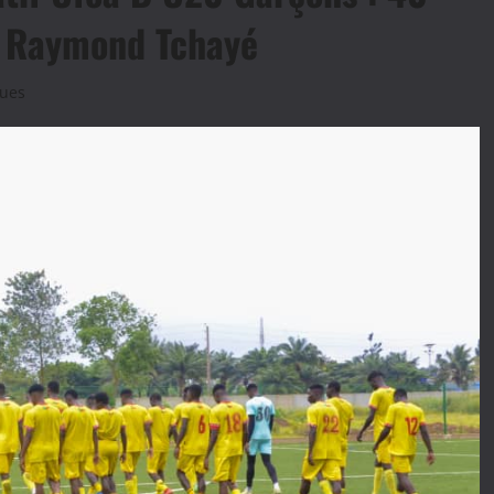
r Raymond Tchayé
lues