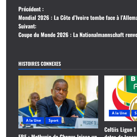
N
Précédent :
Mondial 2026 : La Côte d’Ivoire tombe face à l’Alle
a
Suivant:
v
Coupe du Monde 2026 : La Nationalmannschaft renvers
i
g
HISTOIRES CONNEXES
a
t
i
o
A la Une
S
A la Une
Sport
n
Celtiis Ligue 1
FBF : Mathurin de Chacus laisse un
dates de lanc