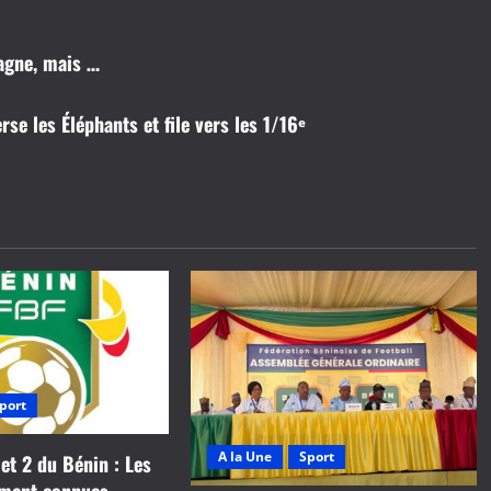
magne, mais …
e les Éléphants et file vers les 1/16ᵉ
port
A la Une
Sport
 et 2 du Bénin : Les
ement connues