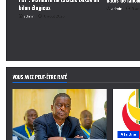
d
bilan élogieux
admin
5 ao
’
admin
6 août 2026
a
r
t
i
VOUS AVEZ PEUT-ÊTRE RATÉ
c
l
e
A la Une