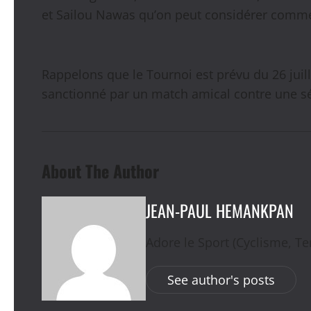
et Sailou Nawas qu’on peut considérer comme 
Rappelons que le Tournoi est prévu du 26 juill
sanctionné par un match amical contre une sél
About The Author
JEAN-PAUL HEMANKPAN
Adore le Sport (Cyclisme, Ten
See author's posts