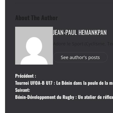
About The Author
JEAN-PAUL HEMANKPAN
Adore le Sport (Cyclisme, Ten
See author's posts
N
Précédent :
Tournoi UFOA-B U17 : Le Bénin dans la poule de la m
a
Suivant:
v
Bénin-Développement du Rugby : Un atelier de réflex
i