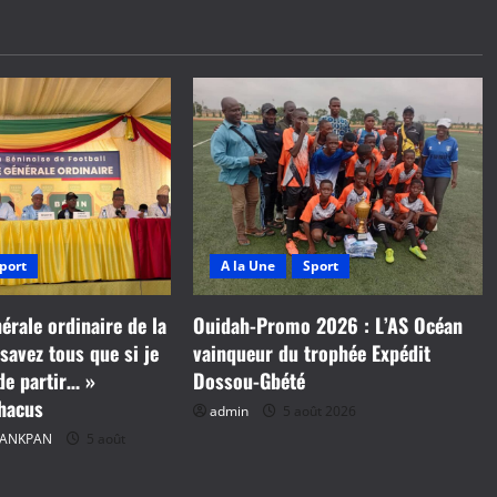
port
A la Une
Sport
rale ordinaire de la
Ouidah-Promo 2026 : L’AS Océan
savez tous que si je
vainqueur du trophée Expédit
 de partir… »
Dossou-Gbété
chacus
admin
5 août 2026
MANKPAN
5 août