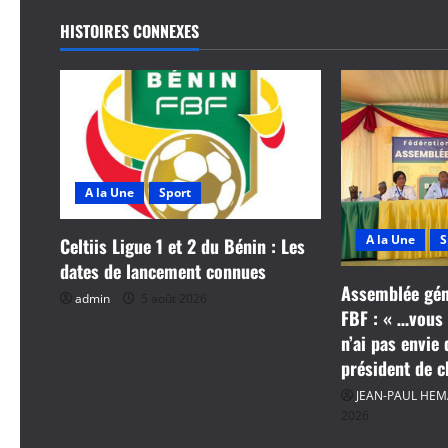
g
HISTOIRES CONNEXES
a
t
i
o
A la Une
Sport
n
A la Une
S
Celtiis Ligue 1 et 2 du Bénin : Les
d
dates de lancement connues
Assemblée géné
admin
5 août 2026
’
FBF : « …vous 
n’ai pas envie
a
président de 
r
JEAN-PAUL HE
2026
t