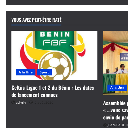
i
VOUS AVEZ PEUT-ÊTRE RATÉ
c
l
e
A la Une
Sport
Celtiis Ligue 1 et 2 du Bénin : Les dates
A la Une
de lancement connues
Assemblée g
admin
5 août 2026
« …vous save
envie de pa
JEAN-PAUL