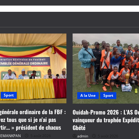
Sport
A la Une
Sport
énérale ordinaire de la FBF :
Ouidah-Promo 2026 : L’AS O
z tous que si je n’ai pas
vainqueur du trophée Expédi
rtir… » président de chacus
Gbété
 HEMANKPAN
5 août 2026
admin
5 août 2026