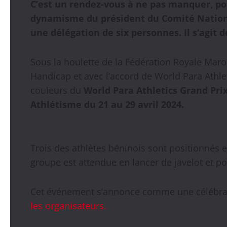
C’est un rendez-vous à ne pas manquer, pou
dynamisme du président du Comité Nation
une délégation de six personnes. Il s’agit 
Sous la houlette de la Fédération Royale Mar
Handicap et avec l’accord de World Para Athle
couleurs du
World Para Athletics Grand Pri
Athlétisme du 21 au 29 avril 2024.
Trois des athlètes béninois sont positionnés
groupe est attendue en lancer de javelot et po
Cet événement s’annonce comme une célébratio
les organisateurs.