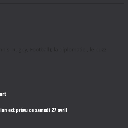
nis, Rugby, Football); la diplomatie , le buzz
ort
ion est prévu ce samedi 27 avril