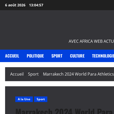
Aller
6 août 2026
13:04:58
au
contenu
AVEC AFRICA WEB ACTU
ACCUEIL
POLITIQUE
SPORT
CULTURE
TECHNOLOGI
Accueil
Sport
Marrakech 2024 World Para Athletics
A la Une
Sport
Marrakech 2024 World Para 