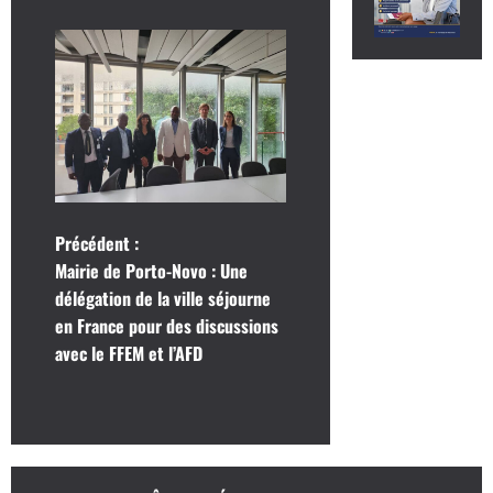
N
Précédent :
Mairie de Porto-Novo : Une
a
délégation de la ville séjourne
en France pour des discussions
v
avec le FFEM et l’AFD
i
g
a