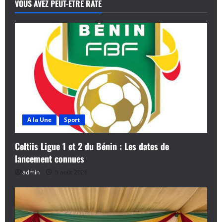
VOUS AVEZ PEUT-ÊTRE RATÉ
t
i
o
n
d
’
A la Une
Sport
a
Celtiis Ligue 1 et 2 du Bénin : Les dates de
r
lancement connues
admin
5 août 2026
t
i