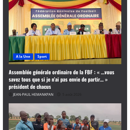
c
l
e
A la Une
Sport
Assemblée générale ordinaire de la FBF : « …vous
savez tous que si je n’ai pas envie de partir… »
président de chacus
JEAN-PAUL HEMANKPAN
5 août 2026