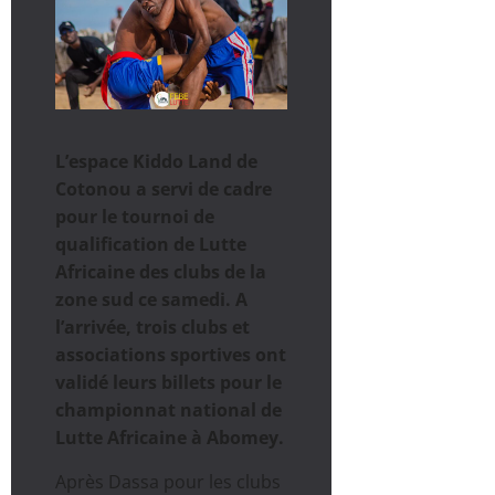
L’espace Kiddo Land de
Cotonou a servi de cadre
pour le tournoi de
qualification de Lutte
Africaine des clubs de la
zone sud ce samedi. A
l’arrivée, trois clubs et
associations sportives ont
validé leurs billets pour le
championnat national de
Lutte Africaine à Abomey.
Après Dassa pour les clubs