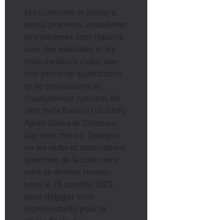
Les Lutteuses et lutteurs
venus premiers, deuxièmes
et troisièmes sont repartis
avec des médailles et les
trois meilleurs clubs, avec
une prime de qualification
et de préparation au
championnat national, de
cent mille francs (100.000F).
Après Dassa et Cotonou,
cap sera mis sur Djougou
où les clubs et associations
sportives de la zone nord
vont se donner rendez-
vous le 28 octobre 2023,
pour dégager trois
représentants pour la