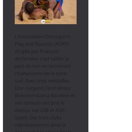
L’Association Omnisports
Play and Flourish (AOPF)
dirigée par François
Atchimavo s’est taillée la
part du lion en terminant
championne de la zone
sud. Avec trois médailles,
(2or-1argent) l’entraîneur
Bokonon-Ganta Baudoin et
ses lutteurs ont pris le
dessus sur 2AB et ADE-
Sport. Ces trois clubs
représenteront ainsi la