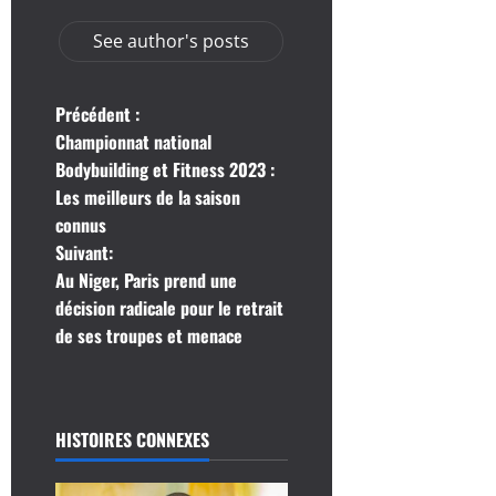
See author's posts
N
Précédent :
Championnat national
a
Bodybuilding et Fitness 2023 :
Les meilleurs de la saison
v
connus
i
Suivant:
Au Niger, Paris prend une
g
décision radicale pour le retrait
de ses troupes et menace
a
t
i
HISTOIRES CONNEXES
o