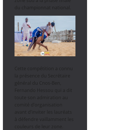
zone sud à la phase finale
du championnat national.
Cette compétition a connu
la présence du Secrétaire
général du Cnos-Ben,
Fernando Hessou qui a dit
toute son admiration au
comité d’organisation
avant d’inviter les lauréats
à défendre vaillamment les
couleurs de leur zone.