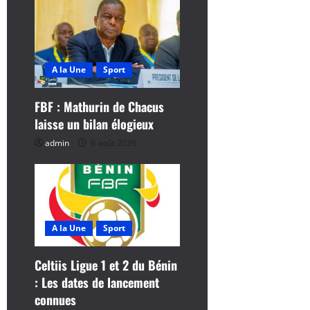
n
d
A la Une
Sport
’
FBF : Mathurin de Chacus
a
laisse un bilan élogieux
r
admin
6 août 2026
t
i
c
A la Une
Sport
l
Celtiis Ligue 1 et 2 du Bénin
: Les dates de lancement
e
connues