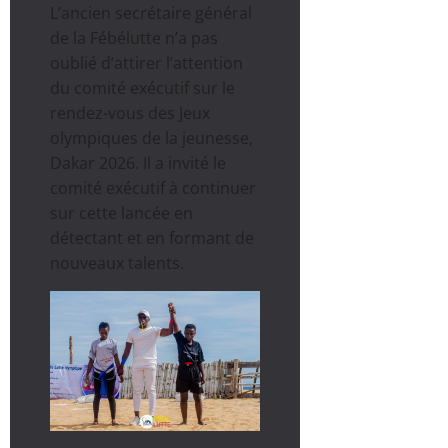
L’ancien secrétaire général
de la Fébélutte n’a pas
oublié d’attirer l’attention
du comité exécutif sur le
rendez-vous des Jeux
olympiques de la jeunesse,
Dakar 2026. Il a invité le
comité exécutif à continuer
sur cette lancée en
détectant et en formant de
nouveaux talents.