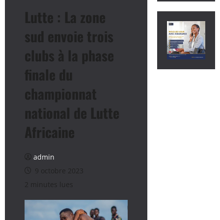
Lutte : La zone
sud envoie trois
clubs à la phase
finale du
championnat
national de Lutte
Africaine
admin
9 octobre 2023
2 minutes lues