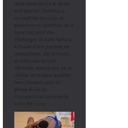
de la zone centre le week-
end dernier, Cotonou a
accueilli les dix clubs et
associations sportives de la
zone sud pour des
challenges de belle facture.
A l’issue d’une journée de
compétition, des lutteurs
et lutteuses se sont
affrontés dans le but de se
révéler et de faire qualifier
leurs équipes pour la
phase finale du
championnat national de
Lutte Africaine.