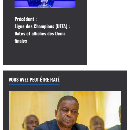
N
Précédent :
Ligue des Champions (UEFA) :
a
Dates et affiches des Demi-
finales
v
i
g
a
VOUS AVEZ PEUT-ÊTRE RATÉ
t
i
o