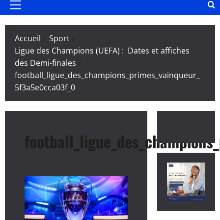
Menu
principal
Accueil
Sport
Ligue des Champions (UEFA) : Dates et affiches
des Demi-finales
football_ligue_des_champions_primes_vainqueur_
5f3a5e0cca03f_0
football_ligue_des_champions