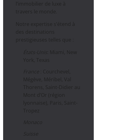
l’immobilier de luxe à
travers le monde.
Notre expertise s’étend à
des destinations
prestigieuses telles que :
États-Unis
: Miami, New
York, Texas
France
: Courchevel,
Mégève, Méribel, Val
Thorens, Saint-Didier au
Mont d’Or (région
lyonnaise), Paris, Saint-
Tropez
Monaco
Suisse