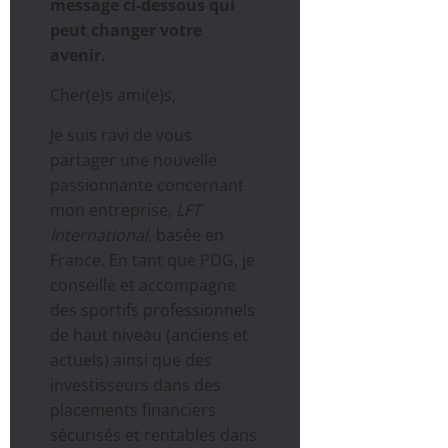
message ci-dessous qui
peut changer votre
avenir.
Cher(e)s ami(e)s,
Je suis ravi de vous
partager une nouvelle
passionnante concernant
mon entreprise,
LFT
International
, basée en
France. En tant que PDG, je
conseille et accompagne
des sportifs professionnels
de haut niveau (anciens et
actuels) ainsi que des
investisseurs dans des
placements financiers
sécurisés et rentables dans