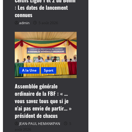
c
Celtiis Ligue 1 et 2 du Bénin
: Les dates de lancement
l
connues
e
admin
5 août 2026
A la Une
Sport
Assemblée générale
ordinaire de la FBF : « …
vous savez tous que si je
n’ai pas envie de partir… »
président de chacus
JEAN-PAUL HEMANKPAN
5
août 2026