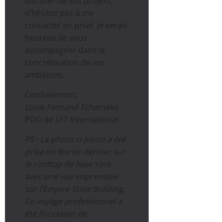
discuter de vos projets,
n’hésitez pas à me
contacter en privé. Je serais
heureux de vous
accompagner dans la
concrétisation de vos
ambitions.
Cordialement,
Louis Fernand Tchameko
PDG de
LFT International
PS : La photo ci-jointe a été
prise en février dernier sur
le rooftop de New York
avec une vue imprenable
sur l’Empire State Building.
Ce voyage professionnel a
été l’occasion de