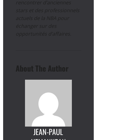
rencontrer d’anciennes
stars et des professionnels
actuels de la NBA pour
échanger sur des
opportunités d’affaires.
About The Author
JEAN-PAUL