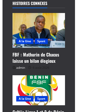
HISTOIRES CONNEXES
t
i
o
n
A la Une
Sport
d
FBF : Mathurin de Chacus
’
laisse un bilan élogieux
a
admin
6 août 2026
r
t
i
A la Une
Sport