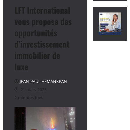
LFT International
vous propose des
opportunités
d’investissement
immobilier de
luxe
JEAN-PAUL HEMANKPAN
21 mars 2025
2 minutes lues