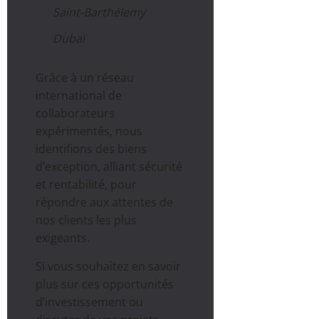
Saint-Barthélemy
Dubaï
Grâce à un réseau
international de
collaborateurs
expérimentés, nous
identifions des biens
d’exception, alliant sécurité
et rentabilité, pour
répondre aux attentes de
nos clients les plus
exigeants.
Si vous souhaitez en savoir
plus sur ces opportunités
d’investissement ou