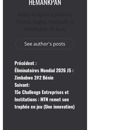
HEMANKPAN
Adore le Sport (Cyclisme,
Tennis, Rugby, Football); la
diplomatie , le buzz
See author's posts
N
Précédent :
Éliminatoires Mondial 2026 J5 :
a
Zimbabwe 2#2 Bénin
Suivant:
v
15e Challenge Entreprises et
i
Institutions : MTN remet son
trophée en jeu (Une innovation)
g
a