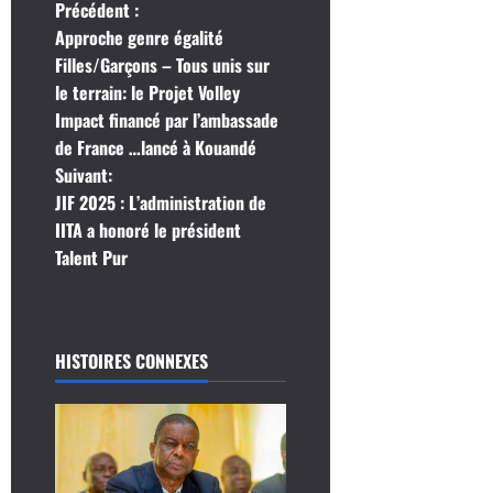
N
Précédent :
Approche genre égalité
a
Filles/Garçons – Tous unis sur
le terrain: le Projet Volley
v
Impact financé par l’ambassade
i
de France …lancé à Kouandé
Suivant:
g
JIF 2025 : L’administration de
IITA a honoré le président
a
Talent Pur
t
i
HISTOIRES CONNEXES
o
n
d