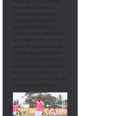
Piqué par le virus du cuir
rond, Noah Célom a
commencé très jeune,
passé par l’académie
Sportpark, très tôt, ses
performances ont prouvé
qui’il était promu à un bel
avenir. le jeune attaquant
togolais qui a pour idole
Paul Pogba et Ihlas Bebou
entend donner le meilleur
de lui pour atteindre le
sommet, comme le rêve de
tout jeune footballeur.