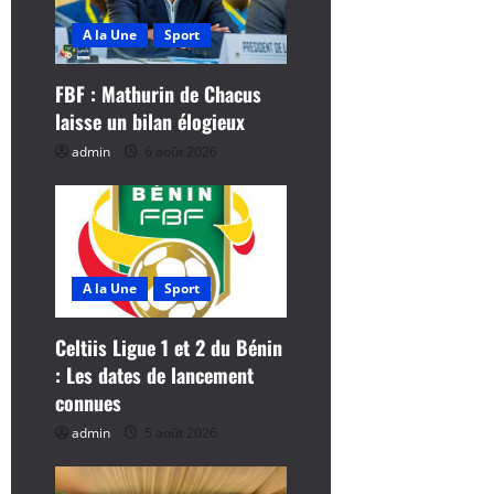
’
A la Une
Sport
a
FBF : Mathurin de Chacus
r
laisse un bilan élogieux
admin
6 août 2026
t
i
c
A la Une
Sport
l
Celtiis Ligue 1 et 2 du Bénin
e
: Les dates de lancement
connues
admin
5 août 2026