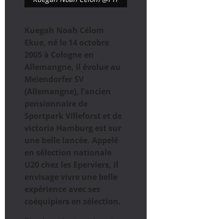
Kuegah Noah Célom
Ekue, né le 14 octobre
2005 à Cologne en
Allemangne, il évolue au
Meiendorfer SV
(Allemangne), l’ancien
pensionnaire de
Sportpark Villeforst et de
victoria Hamburg est sur
une belle lancée. Appelé
en sélection nationale
U20 chez les Eperviers, il
envisage vivre une belle
expérience avec ses
coéquipiers en sélection.