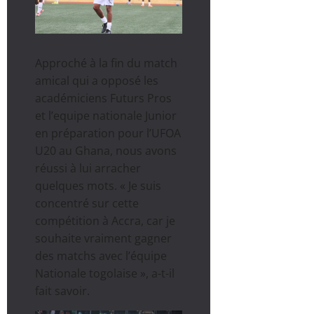
Approché à la fin du match
amical qui a opposé les
académiciens Futurs Pros
et l’equipe nationale Junior
en préparation pour l’UFOA
U20 au Ghana, nous avons
réussi à lui arracher
quelques mots. « Je suis
concentré sur cette
compétition à Accra, car je
souhaite vraiment gagner
des matchs avec l’équipe
Nationale togolaise », a-t-il
fait savoir.