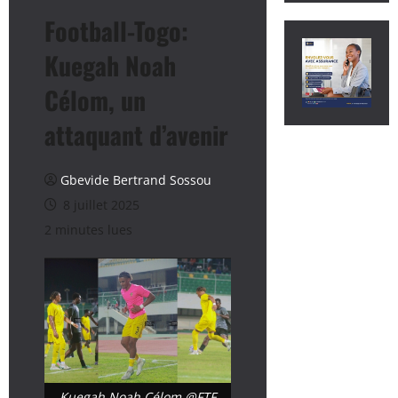
Football-Togo:
Kuegah Noah
Célom, un
attaquant d’avenir
Gbevide Bertrand Sossou
8 juillet 2025
2 minutes lues
Kuegah Noah Célom @FTF