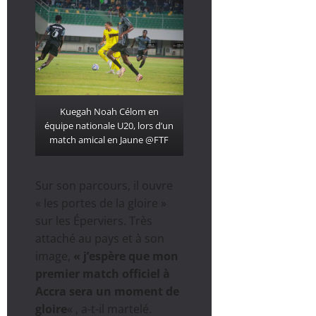
Kuegah Noah Célom en
équipe nationale U20, lors d’un
match amical en Jaune @FTF
Sur son parcours, il ouvre
« les portes de la gloire »
sur les Éperviers. Très
attaché au pays et à son
image,
« j’espère que mon
premier match officiel à
Accra sera un moment de
gloire
« , a-t-il martelé.