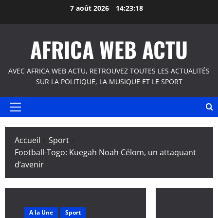
Aller
7 août 2026
14:23:19
au
contenu
AFRICA WEB ACTU
AVEC AFRICA WEB ACTU, RETROUVEZ TOUTES LES ACTUALITÉS
SUR LA POLITIQUE, LA MUSIQUE ET LE SPORT
Menu
principal
Accueil
Sport
Football-Togo: Kuegah Noah Célom, un attaquant
d’avenir
A la Une
Sport